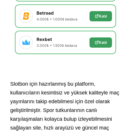
Betroad
Katıl
4.000₺ + 1.000₺ bedava
Rexbet
Katıl
3.000₺ + 1.500₺ bedava
Slotbon için hazırlanmış bu platform,
kullanıcıların kesintisiz ve yüksek kaliteyle maç
yayınlarını takip edebilmesi için özel olarak
geliştirilmiştir. Spor tutkunlarının canlı
karşılaşmaları kolayca bulup izleyebilmesini
sağlayan site, hızlı arayüzü ve güncel maç