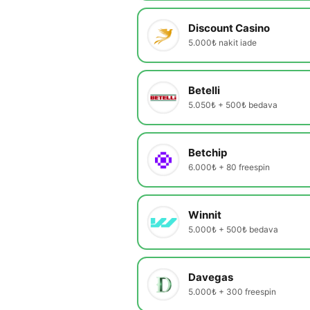
Discount Casino
5.000₺ nakit iade
Betelli
5.050₺ + 500₺ bedava
Betchip
6.000₺ + 80 freespin
Winnit
5.000₺ + 500₺ bedava
Davegas
5.000₺ + 300 freespin