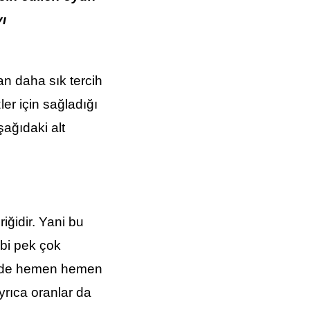
yı
n daha sık tercih
er için sağladığı
şağıdaki alt
iğidir. Yani bu
ibi pek çok
elerde hemen hemen
Ayrıca oranlar da