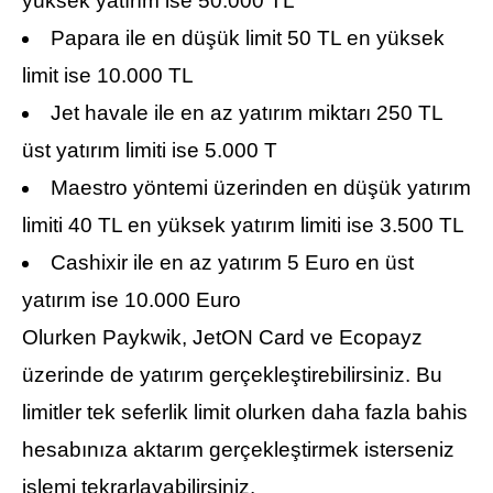
yüksek yatırım ise 50.000 TL
Papara ile en düşük limit 50 TL en yüksek
limit ise 10.000 TL
Jet havale ile en az yatırım miktarı 250 TL
üst yatırım limiti ise 5.000 T
Maestro yöntemi üzerinden en düşük yatırım
limiti 40 TL en yüksek yatırım limiti ise 3.500 TL
Cashixir ile en az yatırım 5 Euro en üst
yatırım ise 10.000 Euro
Olurken Paykwik, JetON Card ve Ecopayz
üzerinde de yatırım gerçekleştirebilirsiniz. Bu
limitler tek seferlik limit olurken daha fazla bahis
hesabınıza aktarım gerçekleştirmek isterseniz
işlemi tekrarlayabilirsiniz.