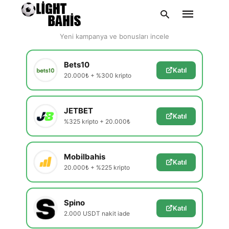
En Güvenilir Siteler
Yeni kampanya ve bonusları incele
Bets10
Katıl
20.000₺ + %300 kripto
Type
your
search
query
JETBET
and
Katıl
hit
%325 kripto + 20.000₺
enter:
Mobilbahis
Katıl
20.000₺ + %225 kripto
Spino
Katıl
2.000 USDT nakit iade