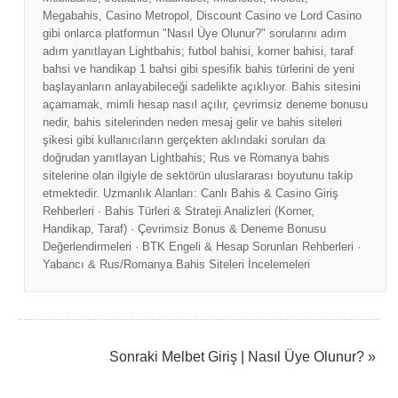
Megabahis, Casino Metropol, Discount Casino ve Lord Casino
gibi onlarca platformun "Nasıl Üye Olunur?" sorularını adım
adım yanıtlayan Lightbahis; futbol bahisi, korner bahisi, taraf
bahsi ve handikap 1 bahsi gibi spesifik bahis türlerini de yeni
başlayanların anlayabileceği sadelikte açıklıyor. Bahis sitesini
açamamak, mimli hesap nasıl açılır, çevrimsiz deneme bonusu
nedir, bahis sitelerinden neden mesaj gelir ve bahis siteleri
şikesi gibi kullanıcıların gerçekten aklındaki soruları da
doğrudan yanıtlayan Lightbahis; Rus ve Romanya bahis
sitelerine olan ilgiyle de sektörün uluslararası boyutunu takip
etmektedir. Uzmanlık Alanları: Canlı Bahis & Casino Giriş
Rehberleri · Bahis Türleri & Strateji Analizleri (Korner,
Handikap, Taraf) · Çevrimsiz Bonus & Deneme Bonusu
Değerlendirmeleri · BTK Engeli & Hesap Sorunları Rehberleri ·
Yabancı & Rus/Romanya Bahis Siteleri İncelemeleri
Sonraki
Melbet Giriş | Nasıl Üye Olunur? »