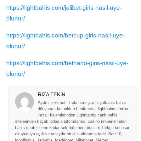
https://lightbahis.com/julibet-giris-nasil-uye-
olunur/
https://lightbahis.com/betcup-giris-nasil-uye-
olunur/
https://lightbahis.com/betnano-giris-nasil-uye-
olunur/
RIZA TEKIN
Aydınlık ve net. Tıpkı ismi gibi, Lightbahis bahis
dünyasını karanlıkta bırakmıyor. lightbahis.com'un
imzalı kalemlerinden Lightbahis; canlı bahis
sitelerinden kaçak iddaa platformlarına, casino rehberlerinden
bahis stratejilerine kadar sektörün her köşesini Türkçe konuşan
okuyucuya açık ve anlaşılır bir dille aktarmaktadır. Bets10,
Mobilbahis, Jetbahis, Madridbet, Milanobet, Melbet,