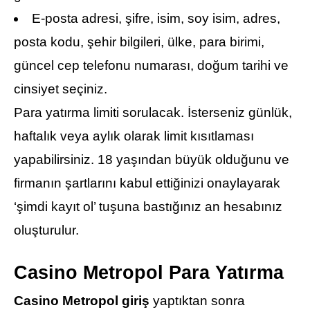
E-posta adresi, şifre, isim, soy isim, adres,
posta kodu, şehir bilgileri, ülke, para birimi,
güncel cep telefonu numarası, doğum tarihi ve
cinsiyet seçiniz.
Para yatırma limiti sorulacak. İsterseniz günlük,
haftalık veya aylık olarak limit kısıtlaması
yapabilirsiniz. 18 yaşından büyük olduğunu ve
firmanın şartlarını kabul ettiğinizi onaylayarak
‘şimdi kayıt ol’ tuşuna bastığınız an hesabınız
oluşturulur.
Casino Metropol Para Yatırma
Casino Metropol giriş
yaptıktan sonra