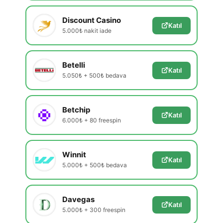
Discount Casino
Katıl
5.000₺ nakit iade
Betelli
Katıl
5.050₺ + 500₺ bedava
Betchip
Katıl
6.000₺ + 80 freespin
Winnit
Katıl
5.000₺ + 500₺ bedava
Davegas
Katıl
5.000₺ + 300 freespin