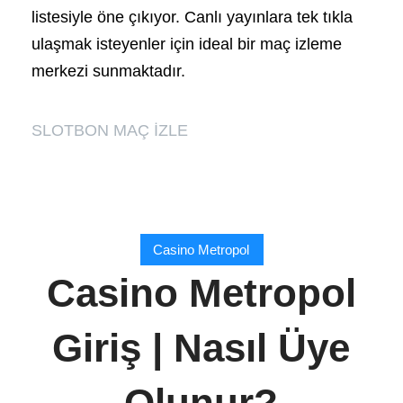
listesiyle öne çıkıyor. Canlı yayınlara tek tıkla
ulaşmak isteyenler için ideal bir maç izleme
merkezi sunmaktadır.
SLOTBON MAÇ İZLE
Casino Metropol
Casino Metropol
Giriş | Nasıl Üye
Olunur?