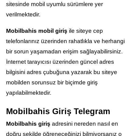
sitesinde mobil uyumlu sürümlere yer
verilmektedir.
Mobilbahis mobil giriş
ile siteye cep
telefonlarınız üzerinden rahatlıkla ve herhangi
bir sorun yaşamadan erişim sağlayabilirsiniz.
İnternet tarayıcısı üzerinden güncel adres
bilgisini adres çubuğuna yazarak bu siteye
mobilden sorunsuz bir biçimde giriş
yapılabilmektedir.
Mobilbahis Giriş Telegram
Mobilbahis giriş
adresini nereden nasıl en
doğru şekilde öğreneceğinizi bilmiyorsanız o