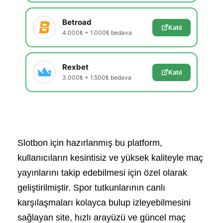
Betroad
Katıl
4.000₺ + 1.000₺ bedava
Rexbet
Katıl
3.000₺ + 1.500₺ bedava
Slotbon için hazırlanmış bu platform,
kullanıcıların kesintisiz ve yüksek kaliteyle maç
yayınlarını takip edebilmesi için özel olarak
geliştirilmiştir. Spor tutkunlarının canlı
karşılaşmaları kolayca bulup izleyebilmesini
sağlayan site, hızlı arayüzü ve güncel maç