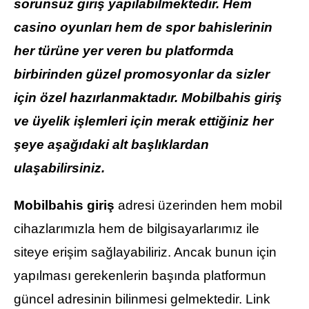
sorunsuz giriş yapılabilmektedir. Hem
casino oyunları hem de spor bahislerinin
her türüne yer veren bu platformda
birbirinden güzel promosyonlar da sizler
için özel hazırlanmaktadır. Mobilbahis giriş
ve üyelik işlemleri için merak ettiğiniz her
şeye aşağıdaki alt başlıklardan
ulaşabilirsiniz.
Mobilbahis giriş
adresi üzerinden hem mobil
cihazlarımızla hem de bilgisayarlarımız ile
siteye erişim sağlayabiliriz. Ancak bunun için
yapılması gerekenlerin başında platformun
güncel adresinin bilinmesi gelmektedir. Link