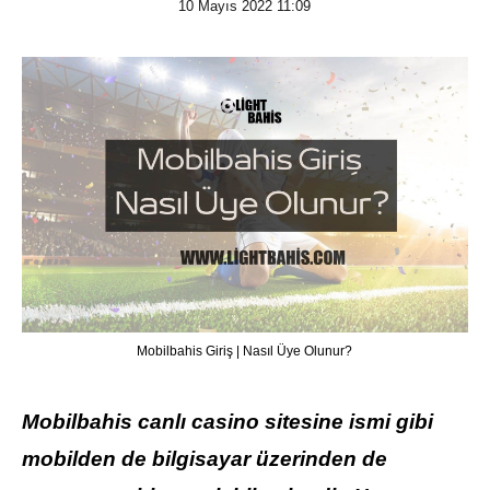
10 Mayıs 2022 11:09
Mobilbahis Giriş | Nasıl Üye Olunur?
Mobilbahis canlı casino sitesine ismi gibi
mobilden de bilgisayar üzerinden de