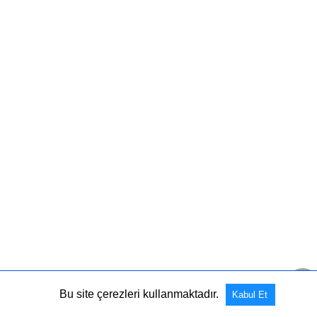
Bu site çerezleri kullanmaktadır.
Kabul Et