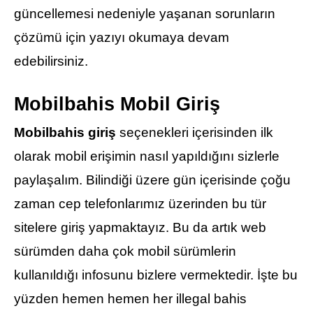
güncellemesi nedeniyle yaşanan sorunların
çözümü için yazıyı okumaya devam
edebilirsiniz.
Mobilbahis Mobil Giriş
Mobilbahis giriş
seçenekleri içerisinden ilk
olarak mobil erişimin nasıl yapıldığını sizlerle
paylaşalım. Bilindiği üzere gün içerisinde çoğu
zaman cep telefonlarımız üzerinden bu tür
sitelere giriş yapmaktayız. Bu da artık web
sürümden daha çok mobil sürümlerin
kullanıldığı infosunu bizlere vermektedir. İşte bu
yüzden hemen hemen her illegal bahis