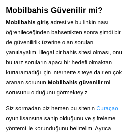
Mobilbahis Güvenilir mi?
Mobilbahis giriş
adresi ve bu linkin nasıl
öğrenileceğinden bahsettikten sonra şimdi bir
de güvenilirlik üzerine olan soruları
yanıtlayalım. İllegal bir bahis sitesi olması, onu
bu tarz soruların apacı bir hedefi olmaktan
kurtaramadığı için internette siteye dair en çok
aranan sorunun
Mobilbahis güvenilir mi
sorusunu olduğunu görmekteyiz.
Siz sormadan biz hemen bu sitenin
Curaçao
oyun lisansına sahip olduğunu ve şifreleme
yöntemi ile korunduğunu belirtelim. Ayrıca