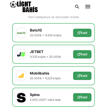
En Güvenilir Siteler
Yeni kampanya ve bonusları incele
Bets10
Katıl
20.000₺ + %300 kripto
Type
your
search
query
JETBET
and
Katıl
hit
%325 kripto + 20.000₺
enter:
Mobilbahis
Katıl
20.000₺ + %225 kripto
Spino
Katıl
2.000 USDT nakit iade