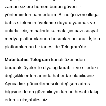
zaman sizlere hemen bunun güvenilir
yönteminden bahsedelim. Bilindiği üzere illegal
bahis sitelerinin üyelerine duyuru yapmak ve
onlarla iletişim halinde kalmak için bazı sosyal
medya platformlarında hesapları bulunur. İşte o
platformlardan bir tanesi de Telegram’dır.
Mobilbahis Telegram
kanalı üzerinden
buradaki üyeler ile diyalog kurabilir ve sitedeki
değişikliklerden anında haberdar olabilirsiniz.
Ayrıca link güncellemesi ile değişen adres
bilgisine de en güvenilir yoldan bu hesabı takip
ederek ulaşabilirsiniz.