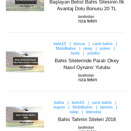
Başlayan Betist Bahis Sitesinin İlk
Avantaj Dolu Bonusu 20 TL
tarafından
rıza tekin
bets10
bonus
canlı bahis
Mobilbahis
okey
poker
tavla
yutubu
Bahis Sitelerinde Paralı Okey
Nasıl Oynanır Yutubu
tarafından
rıza tekin
bahis
bets10
canlı bahis
kupon
Mobilbahis
tahmin
takip
teknoloji
Bahis Tahmin Siteleri 2018
tarafından