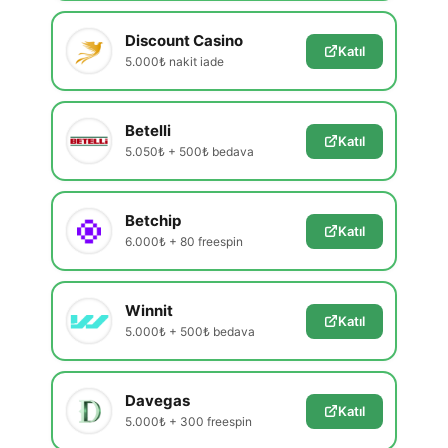
Discount Casino
Katıl
5.000₺ nakit iade
Betelli
Katıl
5.050₺ + 500₺ bedava
Betchip
Katıl
6.000₺ + 80 freespin
Winnit
Katıl
5.000₺ + 500₺ bedava
Davegas
Katıl
5.000₺ + 300 freespin