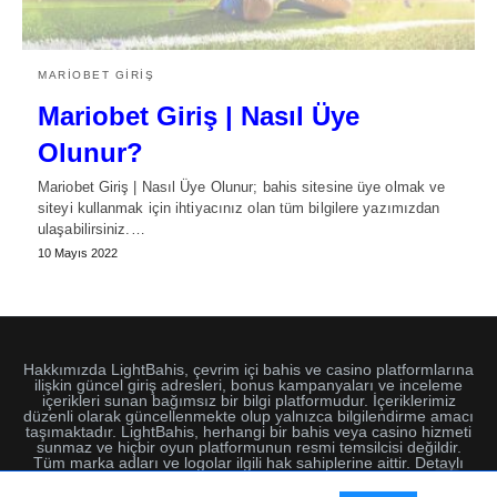
MARIOBET GIRIŞ
Mariobet Giriş | Nasıl Üye
Olunur?
Mariobet Giriş | Nasıl Üye Olunur; bahis sitesine üye olmak ve
siteyi kullanmak için ihtiyacınız olan tüm bilgilere yazımızdan
ulaşabilirsiniz.…
10 Mayıs 2022
Hakkımızda LightBahis, çevrim içi bahis ve casino platformlarına
ilişkin güncel giriş adresleri, bonus kampanyaları ve inceleme
içerikleri sunan bağımsız bir bilgi platformudur. İçeriklerimiz
düzenli olarak güncellenmekte olup yalnızca bilgilendirme amacı
taşımaktadır. LightBahis, herhangi bir bahis veya casino hizmeti
sunmaz ve hiçbir oyun platformunun resmi temsilcisi değildir.
Tüm marka adları ve logolar ilgili hak sahiplerine aittir. Detaylı
incelemeler, güncel bilgiler ve kapsamlı rehber içerikler için
www.lightbahis.com adresini ziyaret edebilirsiniz. ©2022 - 2026