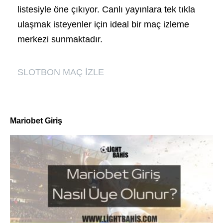
listesiyle öne çıkıyor. Canlı yayınlara tek tıkla
ulaşmak isteyenler için ideal bir maç izleme
merkezi sunmaktadır.
SLOTBON MAÇ İZLE
Mariobet Giriş