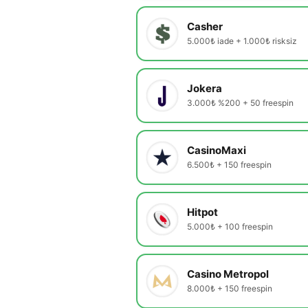
Casher
5.000₺ iade + 1.000₺ risksiz
Jokera
3.000₺ %200 + 50 freespin
CasinoMaxi
6.500₺ + 150 freespin
Hitpot
5.000₺ + 100 freespin
Casino Metropol
8.000₺ + 150 freespin