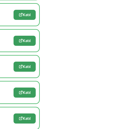
Katıl
Katıl
Katıl
Katıl
Katıl