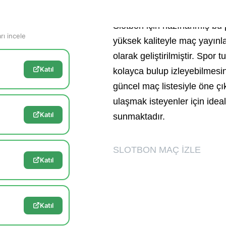
eler
Slotbon için hazırlanmış bu p
ı incele
yüksek kaliteyle maç yayınla
olarak geliştirilmiştir. Spor 
Katıl
kolayca bulup izleyebilmesin
güncel maç listesiyle öne çık
ulaşmak isteyenler için idea
Katıl
sunmaktadır.
SLOTBON MAÇ İZLE
Katıl
Katıl