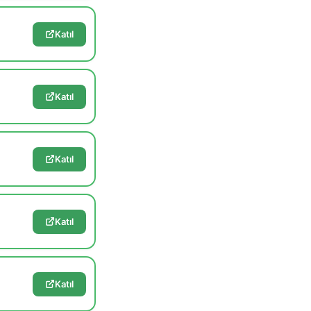
Katıl
Katıl
Katıl
Katıl
Katıl