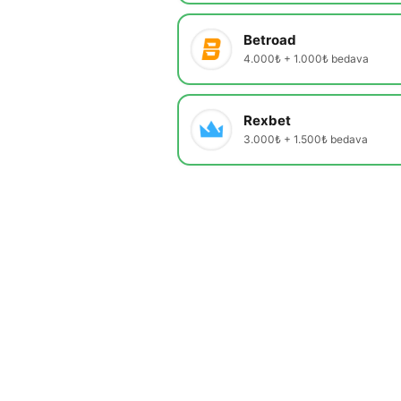
Betroad
4.000₺ + 1.000₺ bedava
Rexbet
3.000₺ + 1.500₺ bedava