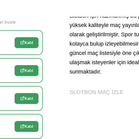
eler
Slotbon için hazırlanmış bu p
ı incele
yüksek kaliteyle maç yayınla
olarak geliştirilmiştir. Spor 
Katıl
kolayca bulup izleyebilmesin
güncel maç listesiyle öne çık
ulaşmak isteyenler için idea
Katıl
sunmaktadır.
SLOTBON MAÇ İZLE
Katıl
Katıl