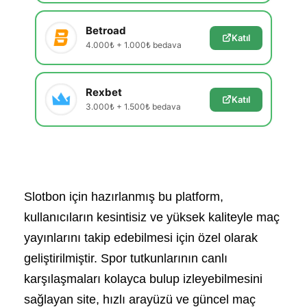
Betroad
Katıl
4.000₺ + 1.000₺ bedava
Rexbet
Katıl
3.000₺ + 1.500₺ bedava
Slotbon için hazırlanmış bu platform,
kullanıcıların kesintisiz ve yüksek kaliteyle maç
yayınlarını takip edebilmesi için özel olarak
geliştirilmiştir. Spor tutkunlarının canlı
karşılaşmaları kolayca bulup izleyebilmesini
sağlayan site, hızlı arayüzü ve güncel maç