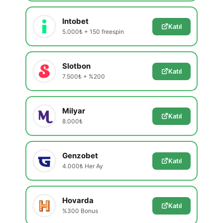
Intobet
Katıl
5.000₺ + 150 freespin
Slotbon
Katıl
7.500₺ + %200
Milyar
Katıl
8.000₺
Genzobet
Katıl
4.000₺ Her Ay
Hovarda
Katıl
%300 Bonus