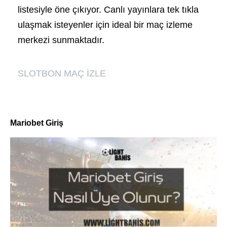
listesiyle öne çıkıyor. Canlı yayınlara tek tıkla
ulaşmak isteyenler için ideal bir maç izleme
merkezi sunmaktadır.
SLOTBON MAÇ İZLE
Mariobet Giriş