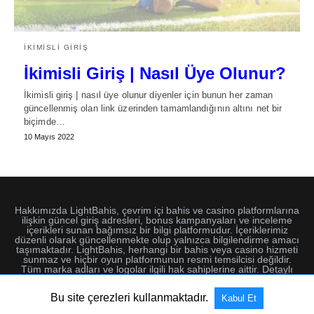
İKIMISLI GIRIŞ
İkimisli Giriş | Nasıl Üye Olunur?
İkimisli giriş | nasıl üye olunur diyenler için bunun her zaman
güncellenmiş olan link üzerinden tamamlandığının altını net bir
biçimde…
10 Mayıs 2022
Hakkımızda LightBahis, çevrim içi bahis ve casino platformlarına
ilişkin güncel giriş adresleri, bonus kampanyaları ve inceleme
içerikleri sunan bağımsız bir bilgi platformudur. İçeriklerimiz
düzenli olarak güncellenmekte olup yalnızca bilgilendirme amacı
taşımaktadır. LightBahis, herhangi bir bahis veya casino hizmeti
sunmaz ve hiçbir oyun platformunun resmi temsilcisi değildir.
Tüm marka adları ve logolar ilgili hak sahiplerine aittir. Detaylı
incelemeler, güncel bilgiler ve kapsamlı rehber içerikler için
www.lightbahis.com adresini ziyaret edebilirsiniz. ©2022 - 2026
Bu site çerezleri kullanmaktadır.
lightbahis.com - Tüm Hakları Saklıdır.
Kabul Et