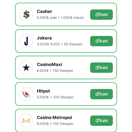
Casher
Katıl
5.000₺ iade + 1.000₺ risksiz
Jokera
Katıl
3.000₺ %200 + 50 freespin
CasinoMaxi
Katıl
6.500₺ + 150 freespin
Hitpot
Katıl
5.000₺ + 100 freespin
Casino Metropol
Katıl
8.000₺ + 150 freespin