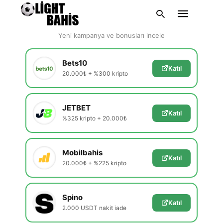
En Güvenilir Siteler
Yeni kampanya ve bonusları incele
Bets10
Katıl
20.000₺ + %300 kripto
Type
your
search
query
JETBET
and
Katıl
hit
%325 kripto + 20.000₺
enter:
Mobilbahis
Katıl
20.000₺ + %225 kripto
Spino
Katıl
2.000 USDT nakit iade