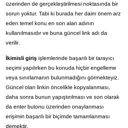
üzerinden de gerçekleştirilmesi noktasında bir
sorun yoktur. Tabi ki burada her daim önem arz
eden temel konu en son alan adının
kullanılmasıdır ve buna güncel link adı da
verilir.
İkimisli giriş
işlemlerinde başarılı bir tarayıcı
seçimi yapılırken bu konuda hiçbir engelleme
veya sınırlamanın bulunmadığını görmekteyiz.
Güncel olan linkin öncelikle kopyalanması,
daha sonra bunun yapıştırılması ve son olarak
da enter butonu üzerinden onaylanması
erişimin başarılı bir biçimde tamamlanması
demektir.