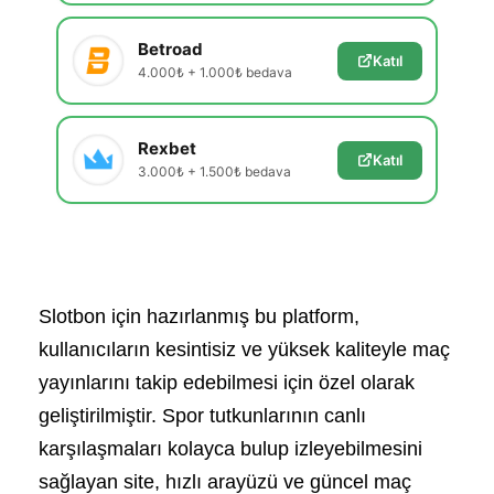
Betroad
Katıl
4.000₺ + 1.000₺ bedava
Rexbet
Katıl
3.000₺ + 1.500₺ bedava
Slotbon için hazırlanmış bu platform,
kullanıcıların kesintisiz ve yüksek kaliteyle maç
yayınlarını takip edebilmesi için özel olarak
geliştirilmiştir. Spor tutkunlarının canlı
karşılaşmaları kolayca bulup izleyebilmesini
sağlayan site, hızlı arayüzü ve güncel maç