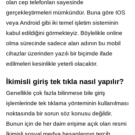
olan cep telefonları sayesinde
gerçekleştirmeleri mümkündür. Buna göre IOS
veya Android gibi iki temel işletim sisteminin
kabul edildiğini görmekteyiz. Böylelikle online
olma sürecinde sadece alan adının bu mobil
cihazlar üzerinden yazılı bir biçimde ifade
edilmeleri kesinlikle yeterli olacaktır.
İkimisli giriş tek tıkla nasıl yapılır?
Genellikle çok fazla bilinmese bile giriş
işlemlerinde tek tıklama yönteminin kullanılması
noktasında bir sorun söz konusu değildir.
Bunun için de her daim erişime açık olan resmi
İkimisli sosyal medya hesaplarının tercih