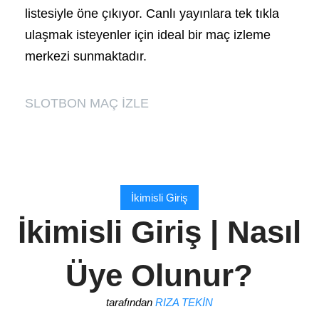
listesiyle öne çıkıyor. Canlı yayınlara tek tıkla
ulaşmak isteyenler için ideal bir maç izleme
merkezi sunmaktadır.
SLOTBON MAÇ İZLE
İkimisli Giriş
İkimisli Giriş | Nasıl
Üye Olunur?
tarafından
RIZA TEKIN