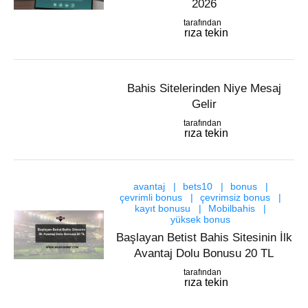
2026
tarafından
rıza tekin
Bahis Sitelerinden Niye Mesaj
Gelir
tarafından
rıza tekin
avantaj
bets10
bonus
çevrimli bonus
çevrimsiz bonus
kayıt bonusu
Mobilbahis
yüksek bonus
Başlayan Betist Bahis Sitesinin İlk
Avantaj Dolu Bonusu 20 TL
tarafından
rıza tekin