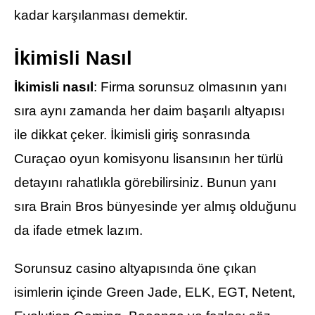
kadar karşılanması demektir.
İkimisli Nasıl
İkimisli nasıl
: Firma sorunsuz olmasının yanı
sıra aynı zamanda her daim başarılı altyapısı
ile dikkat çeker. İkimisli giriş sonrasında
Curaçao oyun komisyonu lisansının her türlü
detayını rahatlıkla görebilirsiniz. Bunun yanı
sıra Brain Bros bünyesinde yer almış olduğunu
da ifade etmek lazım.
Sorunsuz casino altyapısında öne çıkan
isimlerin içinde Green Jade, ELK, EGT, Netent,