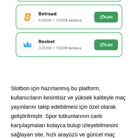
Betroad
Katıl
4.000₺ + 1.000₺ bedava
Rexbet
Katıl
3.000₺ + 1.500₺ bedava
Slotbon için hazırlanmış bu platform,
kullanıcıların kesintisiz ve yüksek kaliteyle maç
yayınlarını takip edebilmesi için özel olarak
geliştirilmiştir. Spor tutkunlarının canlı
karşılaşmaları kolayca bulup izleyebilmesini
sağlayan site, hızlı arayüzü ve güncel maç