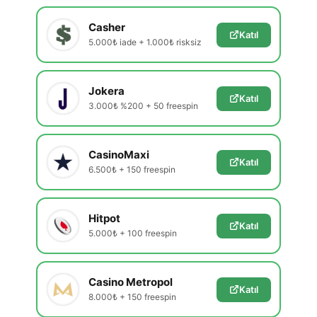
Casher
Katıl
5.000₺ iade + 1.000₺ risksiz
Jokera
Katıl
3.000₺ %200 + 50 freespin
CasinoMaxi
Katıl
6.500₺ + 150 freespin
Hitpot
Katıl
5.000₺ + 100 freespin
Casino Metropol
Katıl
8.000₺ + 150 freespin