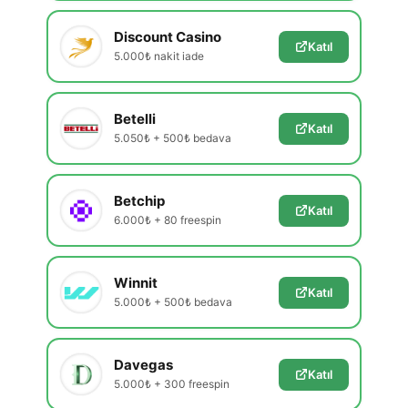
Discount Casino
Katıl
5.000₺ nakit iade
Betelli
Katıl
5.050₺ + 500₺ bedava
Betchip
Katıl
6.000₺ + 80 freespin
Winnit
Katıl
5.000₺ + 500₺ bedava
Davegas
Katıl
5.000₺ + 300 freespin