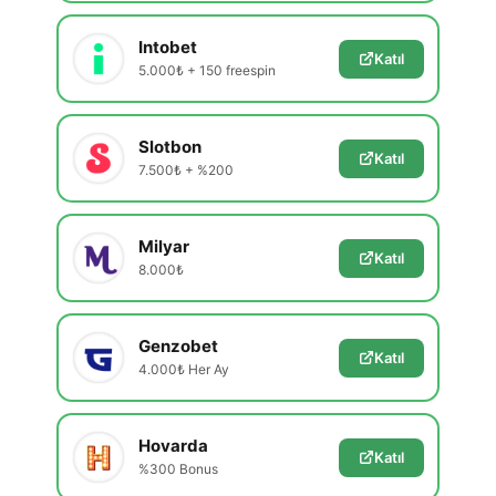
Intobet
Katıl
5.000₺ + 150 freespin
Slotbon
Katıl
7.500₺ + %200
Milyar
Katıl
8.000₺
Genzobet
Katıl
4.000₺ Her Ay
Hovarda
Katıl
%300 Bonus