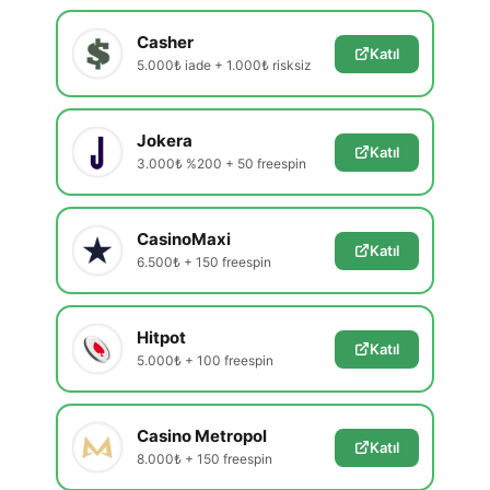
Casher
Katıl
5.000₺ iade + 1.000₺ risksiz
Jokera
Katıl
3.000₺ %200 + 50 freespin
CasinoMaxi
Katıl
6.500₺ + 150 freespin
Hitpot
Katıl
5.000₺ + 100 freespin
Casino Metropol
Katıl
8.000₺ + 150 freespin