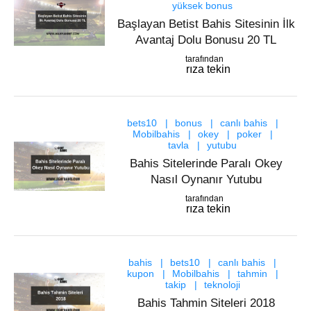
yüksek bonus
Başlayan Betist Bahis Sitesinin İlk
Avantaj Dolu Bonusu 20 TL
tarafından
rıza tekin
bets10
bonus
canlı bahis
Mobilbahis
okey
poker
tavla
yutubu
Bahis Sitelerinde Paralı Okey
Nasıl Oynanır Yutubu
tarafından
rıza tekin
bahis
bets10
canlı bahis
kupon
Mobilbahis
tahmin
takip
teknoloji
Bahis Tahmin Siteleri 2018