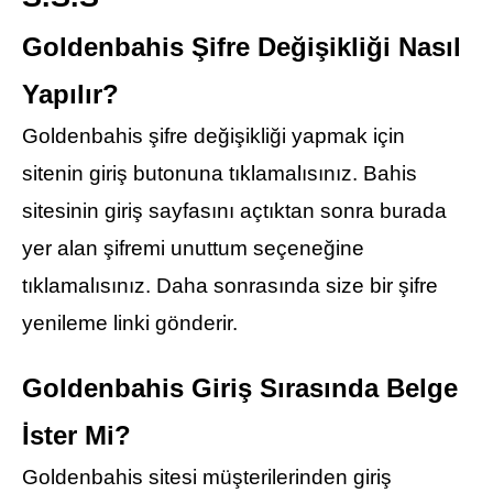
Goldenbahis Şifre Değişikliği Nasıl
Yapılır?
Goldenbahis şifre değişikliği yapmak için
sitenin giriş butonuna tıklamalısınız. Bahis
sitesinin giriş sayfasını açtıktan sonra burada
yer alan şifremi unuttum seçeneğine
tıklamalısınız. Daha sonrasında size bir şifre
yenileme linki gönderir.
Goldenbahis Giriş Sırasında Belge
İster Mi?
Goldenbahis sitesi müşterilerinden giriş