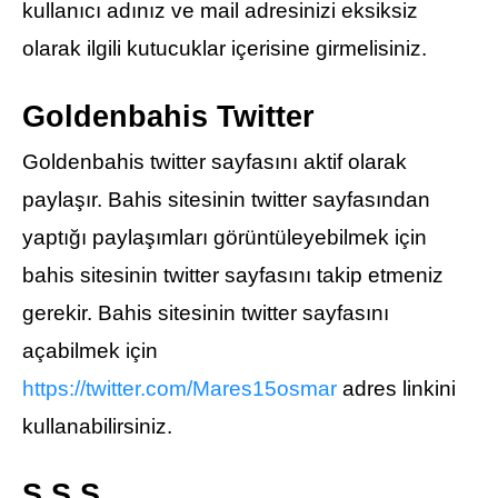
kullanıcı adınız ve mail adresinizi eksiksiz
olarak ilgili kutucuklar içerisine girmelisiniz.
Goldenbahis Twitter
Goldenbahis twitter sayfasını aktif olarak
paylaşır. Bahis sitesinin twitter sayfasından
yaptığı paylaşımları görüntüleyebilmek için
bahis sitesinin twitter sayfasını takip etmeniz
gerekir. Bahis sitesinin twitter sayfasını
açabilmek için
https://twitter.com/Mares15osmar
adres linkini
kullanabilirsiniz.
S.S.S