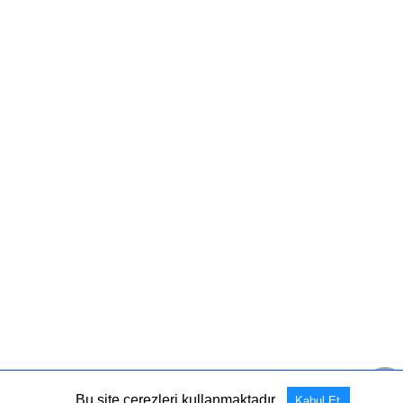
Bu site çerezleri kullanmaktadır.
Kabul Et