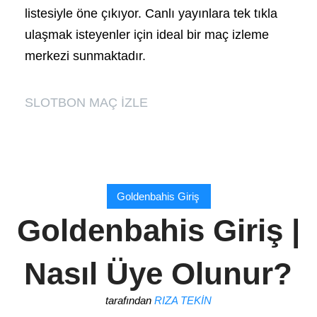
listesiyle öne çıkıyor. Canlı yayınlara tek tıkla
ulaşmak isteyenler için ideal bir maç izleme
merkezi sunmaktadır.
SLOTBON MAÇ İZLE
Goldenbahis Giriş
Goldenbahis Giriş |
Nasıl Üye Olunur?
tarafından
RIZA TEKIN