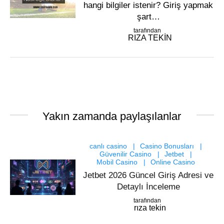
hangi bilgiler istenir? Giriş yapmak
şart…
tarafından
RIZA TEKIN
Yakın zamanda paylaşılanlar
canlı casino
Casino Bonusları
Güvenilir Casino
Jetbet
Mobil Casino
Online Casino
Jetbet 2026 Güncel Giriş Adresi ve
Detaylı İnceleme
tarafından
rıza tekin