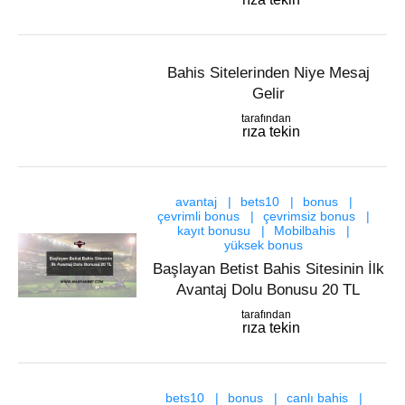
Bahis Sitelerinden Niye Mesaj
Gelir
tarafından
rıza tekin
avantaj
bets10
bonus
çevrimli bonus
çevrimsiz bonus
kayıt bonusu
Mobilbahis
yüksek bonus
Başlayan Betist Bahis Sitesinin İlk
Avantaj Dolu Bonusu 20 TL
tarafından
rıza tekin
bets10
bonus
canlı bahis