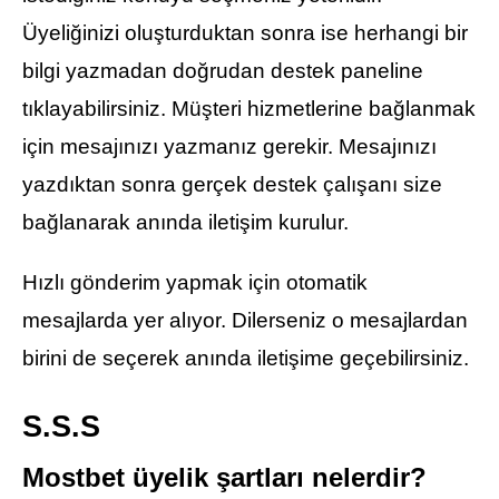
Üyeliğinizi oluşturduktan sonra ise herhangi bir
bilgi yazmadan doğrudan destek paneline
tıklayabilirsiniz. Müşteri hizmetlerine bağlanmak
için mesajınızı yazmanız gerekir. Mesajınızı
yazdıktan sonra gerçek destek çalışanı size
bağlanarak anında iletişim kurulur.
Hızlı gönderim yapmak için otomatik
mesajlarda yer alıyor. Dilerseniz o mesajlardan
birini de seçerek anında iletişime geçebilirsiniz.
S.S.S
Mostbet üyelik şartları nelerdir?