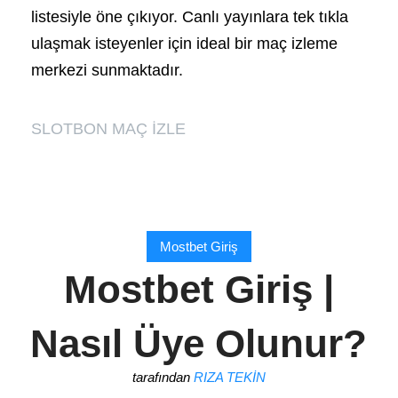
listesiyle öne çıkıyor. Canlı yayınlara tek tıkla
ulaşmak isteyenler için ideal bir maç izleme
merkezi sunmaktadır.
SLOTBON MAÇ İZLE
Mostbet Giriş
Mostbet Giriş |
Nasıl Üye Olunur?
tarafından
RIZA TEKIN