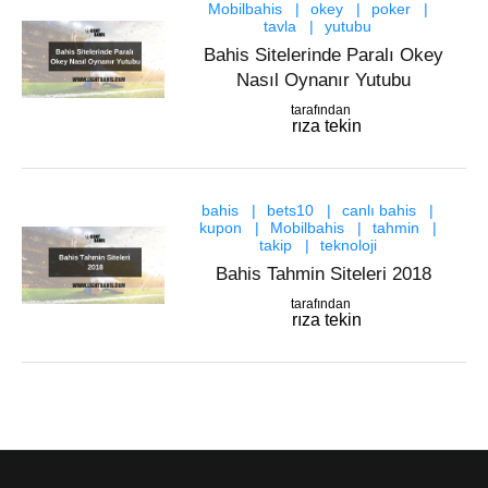
Mobilbahis
okey
poker
tavla
yutubu
Bahis Sitelerinde Paralı Okey
Nasıl Oynanır Yutubu
tarafından
rıza tekin
bahis
bets10
canlı bahis
kupon
Mobilbahis
tahmin
takip
teknoloji
Bahis Tahmin Siteleri 2018
tarafından
rıza tekin