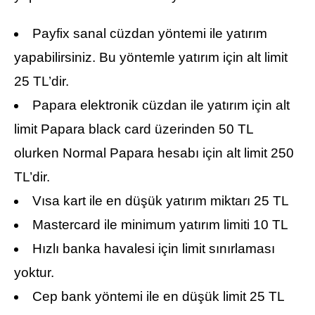
Payfix sanal cüzdan yöntemi ile yatırım
yapabilirsiniz. Bu yöntemle yatırım için alt limit
25 TL’dir.
Papara elektronik cüzdan ile yatırım için alt
limit Papara black card üzerinden 50 TL
olurken Normal Papara hesabı için alt limit 250
TL’dir.
Vısa kart ile en düşük yatırım miktarı 25 TL
Mastercard ile minimum yatırım limiti 10 TL
Hızlı banka havalesi için limit sınırlaması
yoktur.
Cep bank yöntemi ile en düşük limit 25 TL