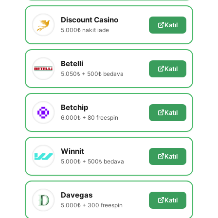
Discount Casino
Katıl
5.000₺ nakit iade
Betelli
Katıl
5.050₺ + 500₺ bedava
Betchip
Katıl
6.000₺ + 80 freespin
Winnit
Katıl
5.000₺ + 500₺ bedava
Davegas
Katıl
5.000₺ + 300 freespin