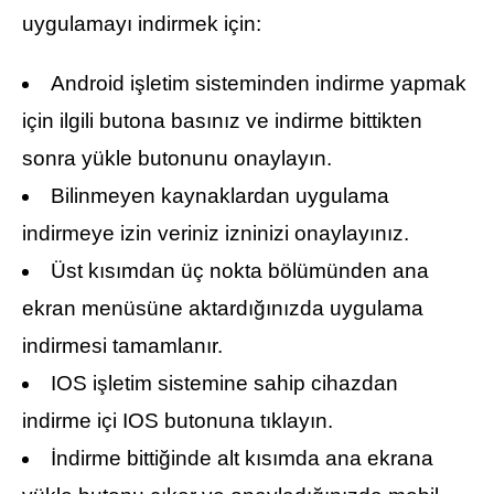
uygulamayı indirmek için:
Android işletim sisteminden indirme yapmak
için ilgili butona basınız ve indirme bittikten
sonra yükle butonunu onaylayın.
Bilinmeyen kaynaklardan uygulama
indirmeye izin veriniz izninizi onaylayınız.
Üst kısımdan üç nokta bölümünden ana
ekran menüsüne aktardığınızda uygulama
indirmesi tamamlanır.
IOS işletim sistemine sahip cihazdan
indirme içi IOS butonuna tıklayın.
İndirme bittiğinde alt kısımda ana ekrana