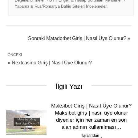
Değerlendirmeleri · BTK Engeli & Hesap Sorunları Rehberleri ·
Yabancı & Rus/Romanya Bahis Siteleri İncelemeleri
Sonraki
Matadorbet Giriş | Nasıl Üye Olunur? »
ÖNCEKI
« Nextcasino Giriş | Nasıl Üye Olunur?
İlgili Yazı
Maksibet Giriş | Nasıl Üye Olunur?
Maksibet giriş | nasıl üye olunur
diyenler için her zaman en son
alan adının kullanılması…
tarafından