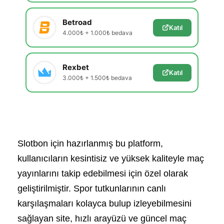
Betroad
Katıl
4.000₺ + 1.000₺ bedava
Rexbet
Katıl
3.000₺ + 1.500₺ bedava
Slotbon için hazırlanmış bu platform,
kullanıcıların kesintisiz ve yüksek kaliteyle maç
yayınlarını takip edebilmesi için özel olarak
geliştirilmiştir. Spor tutkunlarının canlı
karşılaşmaları kolayca bulup izleyebilmesini
sağlayan site, hızlı arayüzü ve güncel maç