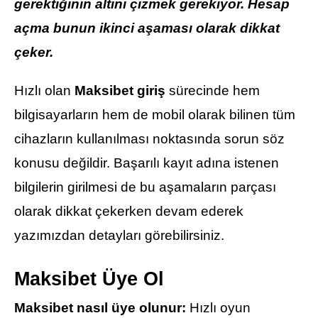
gerektiğinin altını çizmek gerekiyor. Hesap
açma bunun ikinci aşaması olarak dikkat
çeker.
Hızlı olan
Maksibet giriş
sürecinde hem
bilgisayarların hem de mobil olarak bilinen tüm
cihazların kullanılması noktasında sorun söz
konusu değildir. Başarılı kayıt adına istenen
bilgilerin girilmesi de bu aşamaların parçası
olarak dikkat çekerken devam ederek
yazımızdan detayları görebilirsiniz.
Maksibet Üye Ol
Maksibet nasıl üye olunur:
Hızlı oyun