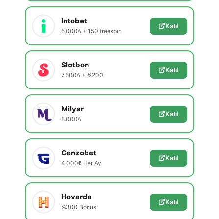
Intobet
Katıl
5.000₺ + 150 freespin
Slotbon
Katıl
7.500₺ + %200
Milyar
Katıl
8.000₺
Genzobet
Katıl
4.000₺ Her Ay
Hovarda
Katıl
%300 Bonus