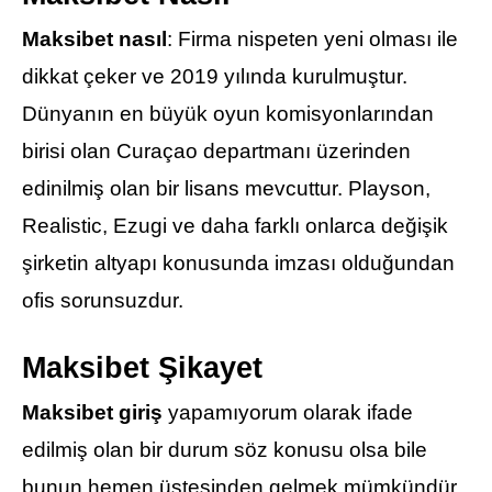
Maksibet nasıl
: Firma nispeten yeni olması ile
dikkat çeker ve 2019 yılında kurulmuştur.
Dünyanın en büyük oyun komisyonlarından
birisi olan Curaçao departmanı üzerinden
edinilmiş olan bir lisans mevcuttur. Playson,
Realistic, Ezugi ve daha farklı onlarca değişik
şirketin altyapı konusunda imzası olduğundan
ofis sorunsuzdur.
Maksibet Şikayet
Maksibet giriş
yapamıyorum olarak ifade
edilmiş olan bir durum söz konusu olsa bile
bunun hemen üstesinden gelmek mümkündür.