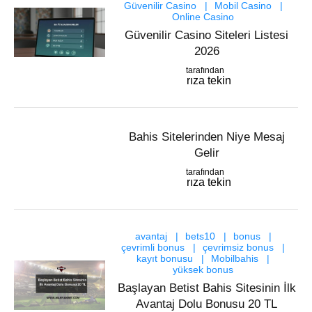
Güvenilir Casino
Mobil Casino
Online Casino
Güvenilir Casino Siteleri Listesi
2026
tarafından
rıza tekin
Bahis Sitelerinden Niye Mesaj
Gelir
tarafından
rıza tekin
avantaj
bets10
bonus
çevrimli bonus
çevrimsiz bonus
kayıt bonusu
Mobilbahis
yüksek bonus
Başlayan Betist Bahis Sitesinin İlk
Avantaj Dolu Bonusu 20 TL