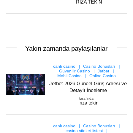
RIZA TEKIN
Yakın zamanda paylaşılanlar
canlı casino
Casino Bonusları
Güvenilir Casino
Jetbet
Mobil Casino
Online Casino
Jetbet 2026 Güncel Giriş Adresi ve
Detaylı İnceleme
tarafından
rıza tekin
canlı casino
Casino Bonusları
casino siteleri listesi