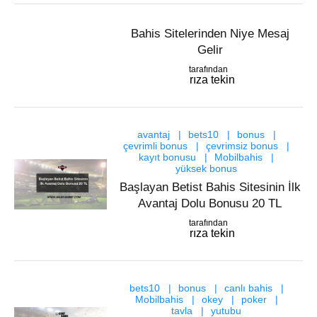
Bahis Sitelerinden Niye Mesaj
Gelir
tarafından
rıza tekin
avantaj
bets10
bonus
çevrimli bonus
çevrimsiz bonus
kayıt bonusu
Mobilbahis
yüksek bonus
Başlayan Betist Bahis Sitesinin İlk
Avantaj Dolu Bonusu 20 TL
tarafından
rıza tekin
bets10
bonus
canlı bahis
Mobilbahis
okey
poker
tavla
yutubu