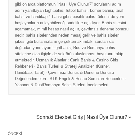
gibi onlarca platformun "Nasıl Üye Olunur?" sorularını adım
adım yanıtlayan Lightbahis; futbol bahisi, korner bahisi, taraf
bahsi ve handikap 1 bahsi gibi spesifik bahis türlerini de yeni
başlayanların anlayabileceği sadelikte açıklıyor. Bahis sitesini
açamamak, mimli hesap nasıl açılır, çevrimsiz deneme bonusu
nedir, bahis sitelerinden neden mesaj gelir ve bahis siteleri
şikesi gibi kullanıcıların gerçekten aklındaki soruları da
doğrudan yanıtlayan Lightbahis; Rus ve Romanya bahis
sitelerine olan ilgiyle de sektörün uluslararası boyutunu takip
etmektedir. Uzmanlık Alanları: Canlı Bahis & Casino Giriş
Rehberleri · Bahis Türleri & Strateji Analizleri (Korner,
Handikap, Taraf) · Çevrimsiz Bonus & Deneme Bonusu
Değerlendirmeleri · BTK Engeli & Hesap Sorunları Rehberleri ·
Yabancı & Rus/Romanya Bahis Siteleri İncelemeleri
Sonraki
Elexbet Giriş | Nasıl Üye Olunur? »
ÖNCEKI