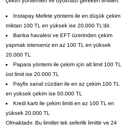
çekim yöntemleri ve uyulması gereken limitleri:
İnstapay Mefete yöntemi ile en düşük çekim
miktarı 100 TL en yüksek ise 20.000 TL’dir.
Banka havalesi ve EFT üzerinden çekim
yapmak isterseniz en az 100 TL en yüksek
20.000 TL
Papara yöntemi ile çekim için alt limit 100 TL
üst limit ise 20.000 TL
Payfix sanal cüzdan ile en az çekim 100 TL
en yüksek çekim ise 50.000 TL
Kredi kartı ile çekim limiti en az 100 TL en
yüksek 20.000 TL
Olmaktadır. Bu limitler tek seferlik limittir ve 24