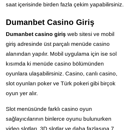
saat içerisinde birden fazla çekim yapabilirsiniz.
Dumanbet Casino Giriş
Dumanbet casino giriş
web sitesi ve mobil
giriş adresinde üst parçalı menüde casino
alanından yapılır. Mobil uygulama için ise sol
kısımda ki menüde casino bölümünden
oyunlara ulaşabilirsiniz. Casino, canlı casino,
slot oyunları poker ve Türk pokeri gibi birçok
oyun yer alır.
Slot menüsünde farklı casino oyun
sağlayıcılarının binlerce oyunu bulunurken
video slotları, 3D slotlar ve daha fazlasına 7