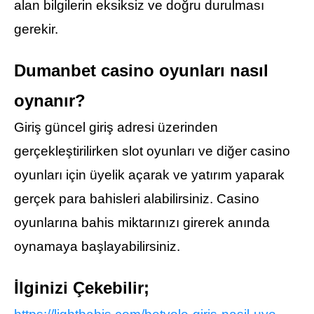
alan bilgilerin eksiksiz ve doğru durulması
gerekir.
Dumanbet casino oyunları nasıl
oynanır?
Giriş güncel giriş adresi üzerinden
gerçekleştirilirken slot oyunları ve diğer casino
oyunları için üyelik açarak ve yatırım yaparak
gerçek para bahisleri alabilirsiniz. Casino
oyunlarına bahis miktarınızı girerek anında
oynamaya başlayabilirsiniz.
İlginizi Çekebilir;