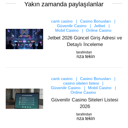
Yakın zamanda paylaşılanlar
canlı casino
Casino Bonusları
Güvenilir Casino
Jetbet
Mobil Casino
Online Casino
Jetbet 2026 Güncel Giriş Adresi ve
Detaylı İnceleme
tarafından
rıza tekin
canlı casino
Casino Bonusları
casino siteleri listesi
Güvenilir Casino
Mobil Casino
Online Casino
Güvenilir Casino Siteleri Listesi
2026
tarafından
rıza tekin