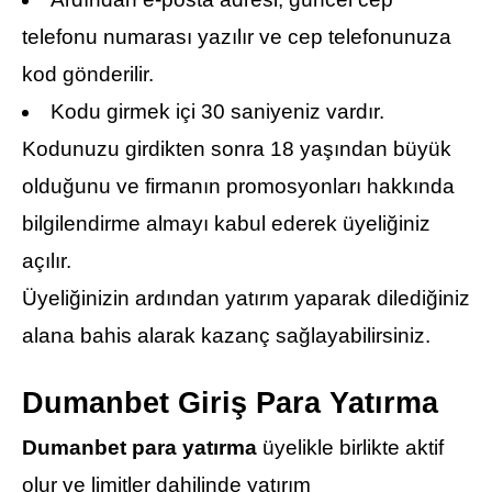
telefonu numarası yazılır ve cep telefonunuza
kod gönderilir.
Kodu girmek içi 30 saniyeniz vardır.
Kodunuzu girdikten sonra 18 yaşından büyük
olduğunu ve firmanın promosyonları hakkında
bilgilendirme almayı kabul ederek üyeliğiniz
açılır.
Üyeliğinizin ardından yatırım yaparak dilediğiniz
alana bahis alarak kazanç sağlayabilirsiniz.
Dumanbet Giriş Para Yatırma
Dumanbet para yatırma
üyelikle birlikte aktif
olur ve limitler dahilinde yatırım