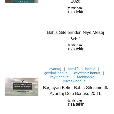
2026
tarafından
rıza tekin
Bahis Sitelerinden Niye Mesaj
Gelir
tarafından
rıza tekin
avantaj
bets10
bonus
çevrimli bonus
çevrimsiz bonus
kayıt bonusu
Mobilbahis
yüksek bonus
Başlayan Betist Bahis Sitesinin İlk
Avantaj Dolu Bonusu 20 TL
tarafından
rıza tekin