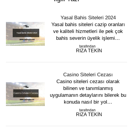
Yasal Bahis Siteleri 2024
Yasal bahis siteleri cazip oranları
ve kaliteli hizmetleri ile pek çok
bahis severin üyelik işlemi…
tarafından
RIZA TEKIN
Casino Siteleri Cezası
Casino siteleri cezası olarak
bilinen ve tanımlanmış
uygulamanın detaylarını bilerek bu
konuda nasıl bir yol…
tarafından
RIZA TEKIN