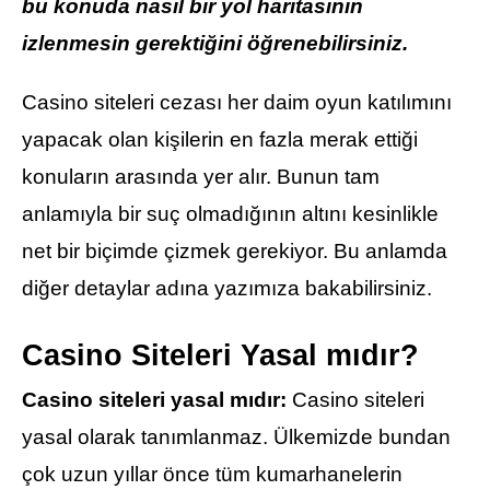
bu konuda nasıl bir yol haritasının
izlenmesin gerektiğini öğrenebilirsiniz.
Casino siteleri cezası her daim oyun katılımını
yapacak olan kişilerin en fazla merak ettiği
konuların arasında yer alır. Bunun tam
anlamıyla bir suç olmadığının altını kesinlikle
net bir biçimde çizmek gerekiyor. Bu anlamda
diğer detaylar adına yazımıza bakabilirsiniz.
Casino Siteleri Yasal mıdır?
Casino siteleri yasal mıdır:
Casino siteleri
yasal olarak tanımlanmaz. Ülkemizde bundan
çok uzun yıllar önce tüm kumarhanelerin