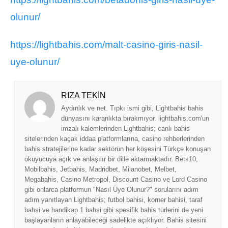
olunur/
https://lightbahis.com/malt-casino-giris-nasil-
uye-olunur/
RIZA TEKIN
Aydınlık ve net. Tıpkı ismi gibi, Lightbahis bahis
dünyasını karanlıkta bırakmıyor. lightbahis.com'un
imzalı kalemlerinden Lightbahis; canlı bahis
sitelerinden kaçak iddaa platformlarına, casino rehberlerinden
bahis stratejilerine kadar sektörün her köşesini Türkçe konuşan
okuyucuya açık ve anlaşılır bir dille aktarmaktadır. Bets10,
Mobilbahis, Jetbahis, Madridbet, Milanobet, Melbet,
Megabahis, Casino Metropol, Discount Casino ve Lord Casino
gibi onlarca platformun "Nasıl Üye Olunur?" sorularını adım
adım yanıtlayan Lightbahis; futbol bahisi, korner bahisi, taraf
bahsi ve handikap 1 bahsi gibi spesifik bahis türlerini de yeni
başlayanların anlayabileceği sadelikte açıklıyor. Bahis sitesini