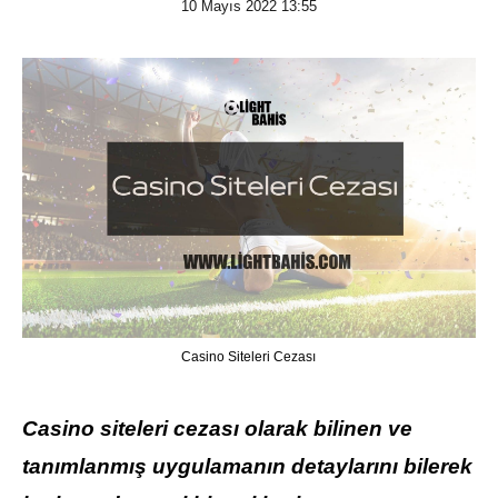
10 Mayıs 2022 13:55
Casino Siteleri Cezası
Casino siteleri cezası olarak bilinen ve
tanımlanmış uygulamanın detaylarını bilerek