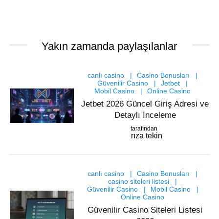
Yakın zamanda paylaşılanlar
canlı casino
Casino Bonusları
Güvenilir Casino
Jetbet
Mobil Casino
Online Casino
Jetbet 2026 Güncel Giriş Adresi ve
Detaylı İnceleme
tarafından
rıza tekin
canlı casino
Casino Bonusları
casino siteleri listesi
Güvenilir Casino
Mobil Casino
Online Casino
Güvenilir Casino Siteleri Listesi