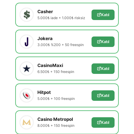
Casher
Katıl
5.000₺ iade + 1.000₺ risksiz
Jokera
Katıl
3.000₺ %200 + 50 freespin
CasinoMaxi
Katıl
6.500₺ + 150 freespin
Hitpot
Katıl
5.000₺ + 100 freespin
Casino Metropol
Katıl
8.000₺ + 150 freespin