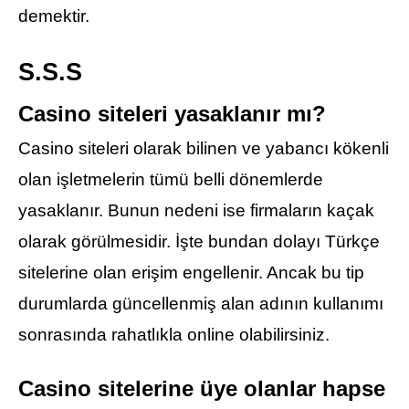
demektir.
S.S.S
Casino siteleri yasaklanır mı?
Casino siteleri olarak bilinen ve yabancı kökenli
olan işletmelerin tümü belli dönemlerde
yasaklanır. Bunun nedeni ise firmaların kaçak
olarak görülmesidir. İşte bundan dolayı Türkçe
sitelerine olan erişim engellenir. Ancak bu tip
durumlarda güncellenmiş alan adının kullanımı
sonrasında rahatlıkla online olabilirsiniz.
Casino sitelerine üye olanlar hapse