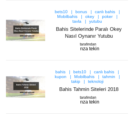
bets10
bonus
canlı bahis
Mobilbahis
okey
poker
tavla
yutubu
Bahis Sitelerinde Paralı Okey
Nasıl Oynanır Yutubu
tarafından
rıza tekin
bahis
bets10
canlı bahis
kupon
Mobilbahis
tahmin
takip
teknoloji
Bahis Tahmin Siteleri 2018
tarafından
rıza tekin