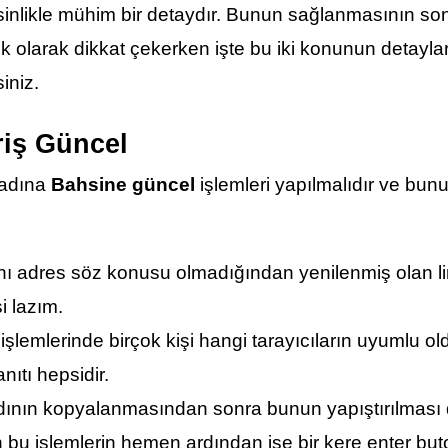
inlikle mühim bir detaydır. Bunun sağlanmasının so
uk olarak dikkat çekerken işte bu iki konunun detayla
iniz.
riş Güncel
 adına
Bahsine güncel
işlemleri yapılmalıdır ve bun
 adres söz konusu olmadığından yenilenmiş olan link
i lazım.
işlemlerinde birçok kişi hangi tarayıcıların uyumlu 
ıtı hepsidir.
dının kopyalanmasından sonra bunun yapıştırılması 
 bu işlemlerin hemen ardından ise bir kere enter bu