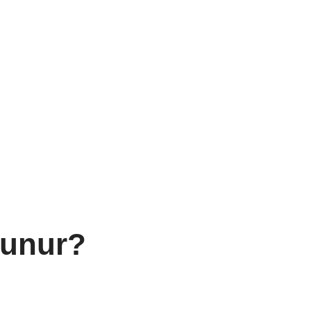
lunur?