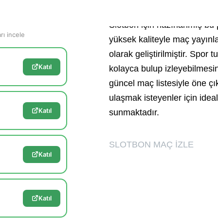
eler
Slotbon için hazırlanmış bu p
ı incele
yüksek kaliteyle maç yayınla
olarak geliştirilmiştir. Spor 
Katıl
kolayca bulup izleyebilmesin
güncel maç listesiyle öne çık
ulaşmak isteyenler için idea
Katıl
sunmaktadır.
SLOTBON MAÇ İZLE
Katıl
Katıl