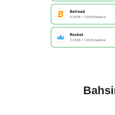
Betroad
4.000₺ + 1.000₺ bedava
Rexbet
3.000₺ + 1.500₺ bedava
Bahsi