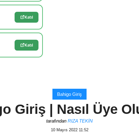
Katıl
Katıl
Bahigo Giriş
o Giriş | Nasıl Üye O
tarafından
RIZA TEKIN
10 Mayıs 2022 11:52