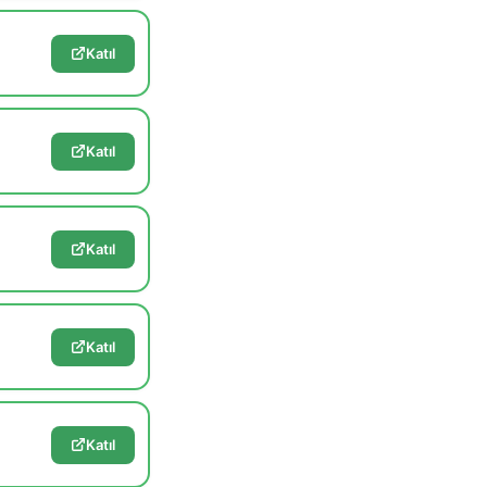
Katıl
Katıl
Katıl
Katıl
Katıl