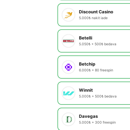
Discount Casino
5.000₺ nakit iade
Betelli
5.050₺ + 500₺ bedava
Betchip
6.000₺ + 80 freespin
Winnit
5.000₺ + 500₺ bedava
Davegas
5.000₺ + 300 freespin