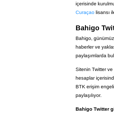
içerisinde kurulmu
Curaçao
lisansı 
Bahigo Twit
Bahigo, günümüzde
haberler ve yakla
paylaşımlarda bul
Sitenin Twitter v
hesaplar içerisin
BTK erişim engeli 
paylaşılıyor.
Bahigo Twitter g