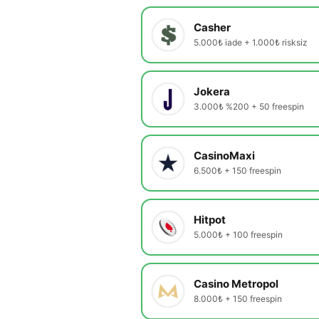
Casher
5.000₺ iade + 1.000₺ risksiz
Jokera
3.000₺ %200 + 50 freespin
CasinoMaxi
6.500₺ + 150 freespin
Hitpot
5.000₺ + 100 freespin
Casino Metropol
8.000₺ + 150 freespin