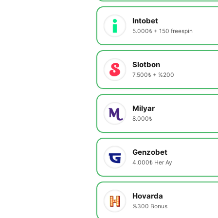
Intobet
5.000₺ + 150 freespin
Slotbon
7.500₺ + %200
Milyar
8.000₺
Genzobet
4.000₺ Her Ay
Hovarda
%300 Bonus