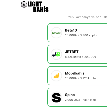
En Güvenilir Sit
Yeni kampanya ve bonuslar
Bets10
20.000₺ + %300 kripto
JETBET
%325 kripto + 20.000₺
Mobilbahis
20.000₺ + %225 kripto
Spino
2.000 USDT nakit iade