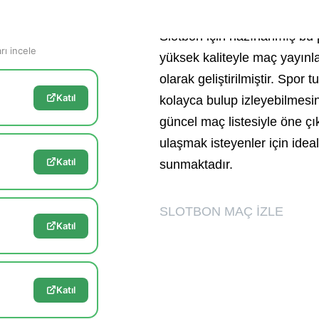
eler
Slotbon için hazırlanmış bu p
ı incele
yüksek kaliteyle maç yayınla
olarak geliştirilmiştir. Spor 
Katıl
kolayca bulup izleyebilmesin
güncel maç listesiyle öne çık
ulaşmak isteyenler için idea
Katıl
sunmaktadır.
SLOTBON MAÇ İZLE
Katıl
Katıl