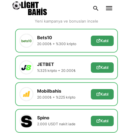
En Güvenilir Siteler
Yeni kampanya ve bonusları incele
Bets10
Katıl
20.000₺ + %300 kripto
Type
your
search
query
JETBET
and
Katıl
hit
%325 kripto + 20.000₺
enter:
Mobilbahis
Katıl
20.000₺ + %225 kripto
Spino
Katıl
2.000 USDT nakit iade