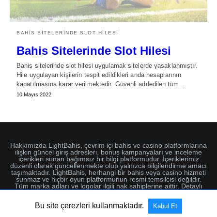
BAHIS SITELERINDE SLOT HILESI
Bahis Sitelerinde Slot Hilesi
Bahis sitelerinde slot hilesi uygulamak sitelerde yasaklanmıştır.
Hile uygulayan kişilerin tespit edildikleri anda hesaplarının
kapatılmasına karar verilmektedir. Güvenli addedilen tüm…
10 Mayıs 2022
Hakkımızda LightBahis, çevrim içi bahis ve casino platformlarına
ilişkin güncel giriş adresleri, bonus kampanyaları ve inceleme
içerikleri sunan bağımsız bir bilgi platformudur. İçeriklerimiz
düzenli olarak güncellenmekte olup yalnızca bilgilendirme amacı
taşımaktadır. LightBahis, herhangi bir bahis veya casino hizmeti
sunmaz ve hiçbir oyun platformunun resmi temsilcisi değildir.
Tüm marka adları ve logolar ilgili hak sahiplerine aittir. Detaylı
incelemeler, güncel bilgiler ve kapsamlı rehber içerikler için
www.lightbahis.com adresini ziyaret edebilirsiniz. ©2022 - 2026
Bu site çerezleri kullanmaktadır.
lightbahis.com - Tüm Hakları Saklıdır.
Kabul Et