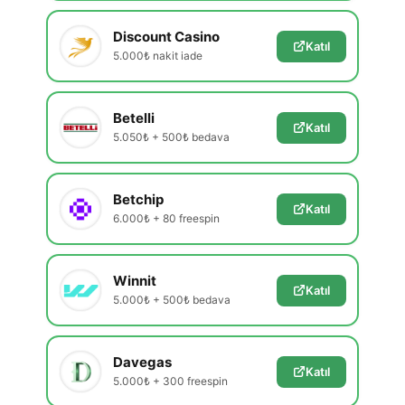
Discount Casino
Katıl
5.000₺ nakit iade
Betelli
Katıl
5.050₺ + 500₺ bedava
Betchip
Katıl
6.000₺ + 80 freespin
Winnit
Katıl
5.000₺ + 500₺ bedava
Davegas
Katıl
5.000₺ + 300 freespin