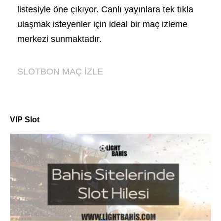
listesiyle öne çıkıyor. Canlı yayınlara tek tıkla
ulaşmak isteyenler için ideal bir maç izleme
merkezi sunmaktadır.
SLOTBON MAÇ İZLE
VIP Slot