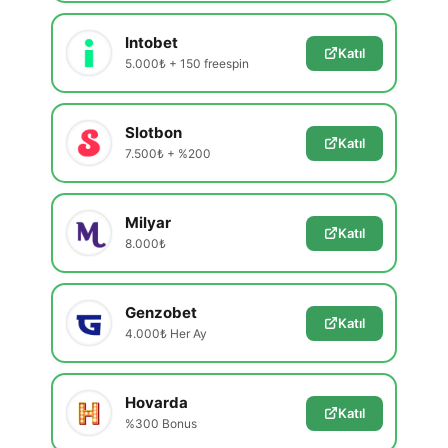
Intobet
Katıl
5.000₺ + 150 freespin
Slotbon
Katıl
7.500₺ + %200
Milyar
Katıl
8.000₺
Genzobet
Katıl
4.000₺ Her Ay
Hovarda
Katıl
%300 Bonus