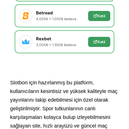
Betroad
Katıl
4.000₺ + 1.000₺ bedava
Rexbet
Katıl
3.000₺ + 1.500₺ bedava
Slotbon için hazırlanmış bu platform,
kullanıcıların kesintisiz ve yüksek kaliteyle maç
yayınlarını takip edebilmesi için özel olarak
geliştirilmiştir. Spor tutkunlarının canlı
karşılaşmaları kolayca bulup izleyebilmesini
sağlayan site, hızlı arayüzü ve güncel maç