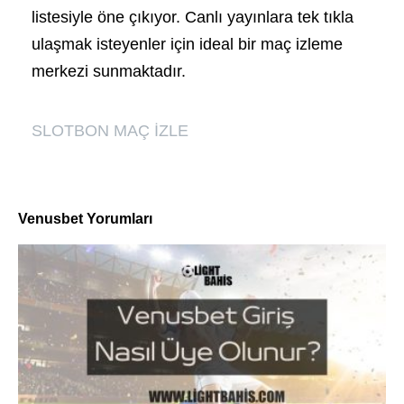
listesiyle öne çıkıyor. Canlı yayınlara tek tıkla
ulaşmak isteyenler için ideal bir maç izleme
merkezi sunmaktadır.
SLOTBON MAÇ İZLE
Venusbet Yorumları