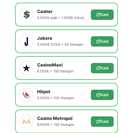
Casher
Katıl
5.000₺ iade + 1.000₺ risksiz
Jokera
Katıl
3.000₺ %200 + 50 freespin
CasinoMaxi
Katıl
6.500₺ + 150 freespin
Hitpot
Katıl
5.000₺ + 100 freespin
Casino Metropol
Katıl
8.000₺ + 150 freespin