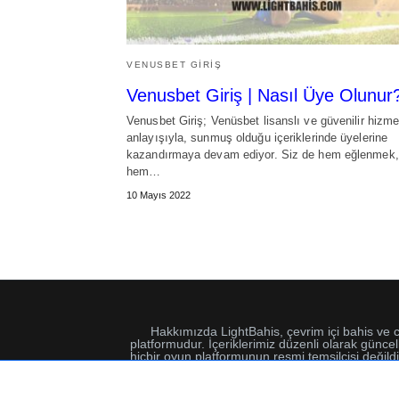
VENUSBET GIRIŞ
Venusbet Giriş | Nasıl Üye Olunur
Venusbet Giriş; Venüsbet lisanslı ve güvenilir hizme
anlayışıyla, sunmuş olduğu içeriklerinde üyelerine
kazandırmaya devam ediyor. Siz de hem eğlenmek,
hem…
10 Mayıs 2022
Hakkımızda LightBahis, çevrim içi bahis ve ca
platformudur. İçeriklerimiz düzenli olarak günc
hiçbir oyun platformunun resmi temsilcisi değildir
için www.lightbahi