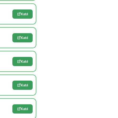
Katıl
Katıl
Katıl
Katıl
Katıl