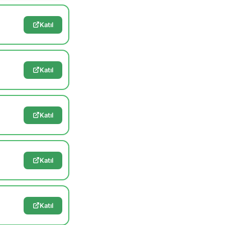
Katıl
Katıl
Katıl
Katıl
Katıl