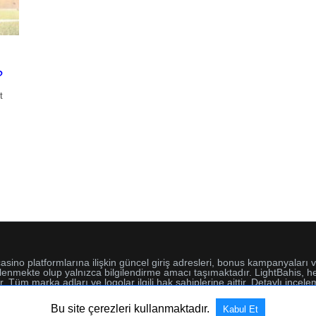
?
t
sino platformlarına ilişkin güncel giriş adresleri, bonus kampanyaları v
ellenmekte olup yalnızca bilgilendirme amacı taşımaktadır. LightBahis, 
. Tüm marka adları ve logolar ilgili hak sahiplerine aittir. Detaylı incele
s.com adresini ziyaret edebilirsiniz. ©2022 - 2026 lightbahis.com - Tüm 
Bu site çerezleri kullanmaktadır.
Kabul Et