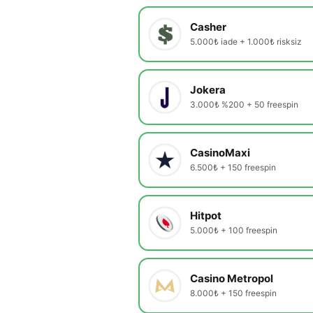
Casher
5.000₺ iade + 1.000₺ risksiz
Jokera
3.000₺ %200 + 50 freespin
CasinoMaxi
6.500₺ + 150 freespin
Hitpot
5.000₺ + 100 freespin
Casino Metropol
8.000₺ + 150 freespin