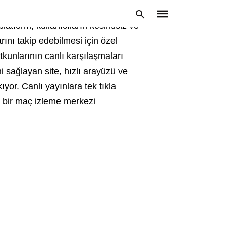
latform, kullanıcıların kesintisiz ve
rını takip edebilmesi için özel
tutkunlarının canlı karşılaşmaları
i sağlayan site, hızlı arayüzü ve
Type
ıyor. Canlı yayınlara tek tıkla
your
search
l bir maç izleme merkezi
query
and
hit
enter: