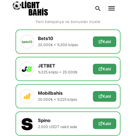
En Güvenilir Siteler
Yeni kampanya ve bonusları incele
Bets10
Katıl
20.000₺ + %300 kripto
Type
your
search
query
JETBET
and
Katıl
hit
%325 kripto + 20.000₺
enter:
Mobilbahis
Katıl
20.000₺ + %225 kripto
Spino
Katıl
2.000 USDT nakit iade