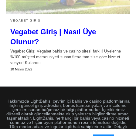
VEGABET GIRIŞ
Vegabet Giriş | Nasıl Üye
Olunur?
Vegabet Giriş; Vegabet bahis ve casino sitesi farklı! Üyelerine
%100 müşteri memnuniyeti sunan firma tam size göre hizmet
veriyor! Kullanıcı…
10 Mayıs 2022
Hakkımızda LightBahis, çevrim içi bahis ve casino platformlarına
ilişkin güncel giriş adresleri, bonus kampanyaları ve inceleme
içerikleri sunan bağımsız bir bilgi platformudur. İçeriklerimiz
düzenli olarak güncellenmekte olup yalnızca bilgilendirme amacı
taşımaktadır. LightBahis, herhangi bir bahis veya casino hizmeti
sunmaz ve hiçbir oyun platformunun resmi temsilcisi değildir.
Tüm marka adları ve logolar ilgili hak sahiplerine aittir. Detaylı
incelemeler, güncel bilgiler ve kapsamlı rehber içerikler için
www.lightbahis.com adresini ziyaret edebilirsiniz. ©2022 - 2026