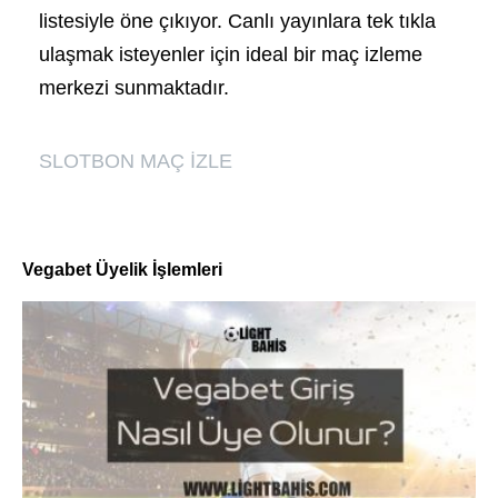
listesiyle öne çıkıyor. Canlı yayınlara tek tıkla
ulaşmak isteyenler için ideal bir maç izleme
merkezi sunmaktadır.
SLOTBON MAÇ İZLE
Vegabet Üyelik İşlemleri