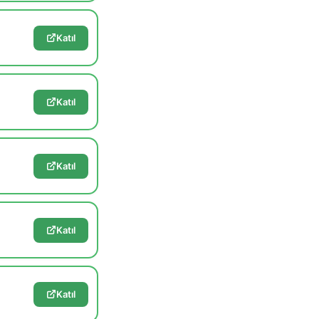
Katıl
Katıl
Katıl
Katıl
Katıl