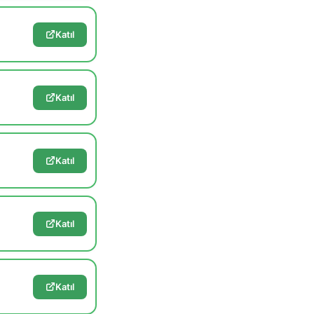
Katıl
Katıl
Katıl
Katıl
Katıl