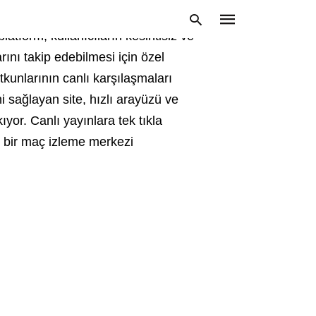
latform, kullanıcıların kesintisiz ve
rını takip edebilmesi için özel
tutkunlarının canlı karşılaşmaları
i sağlayan site, hızlı arayüzü ve
Type
ıyor. Canlı yayınlara tek tıkla
your
search
l bir maç izleme merkezi
query
and
hit
enter: