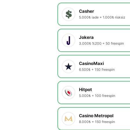
Casher
5.000₺ iade + 1.000₺ risksiz
Jokera
3.000₺ %200 + 50 freespin
CasinoMaxi
6.500₺ + 150 freespin
Hitpot
5.000₺ + 100 freespin
Casino Metropol
8.000₺ + 150 freespin