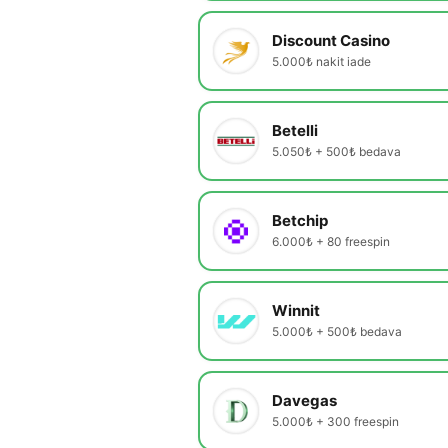
Discount Casino
5.000₺ nakit iade
Betelli
5.050₺ + 500₺ bedava
Betchip
6.000₺ + 80 freespin
Winnit
5.000₺ + 500₺ bedava
Davegas
5.000₺ + 300 freespin