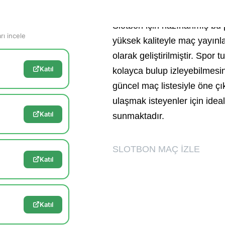
eler
Slotbon için hazırlanmış bu p
ı incele
yüksek kaliteyle maç yayınla
olarak geliştirilmiştir. Spor 
Katıl
kolayca bulup izleyebilmesin
güncel maç listesiyle öne çık
ulaşmak isteyenler için idea
Katıl
sunmaktadır.
SLOTBON MAÇ İZLE
Katıl
Katıl