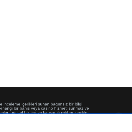
e inceleme içerikleri sunan bağımsız bir bilgi
herhangi bir bahis veya casino hizmeti sunmaz ve
meler, güncel bilgiler ve kapsamlı rehber içerikler
Hakları Saklıdır.