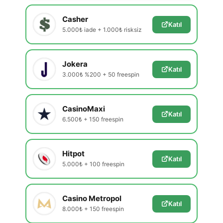
Casher
Katıl
5.000₺ iade + 1.000₺ risksiz
Jokera
Katıl
3.000₺ %200 + 50 freespin
CasinoMaxi
Katıl
6.500₺ + 150 freespin
Hitpot
Katıl
5.000₺ + 100 freespin
Casino Metropol
Katıl
8.000₺ + 150 freespin