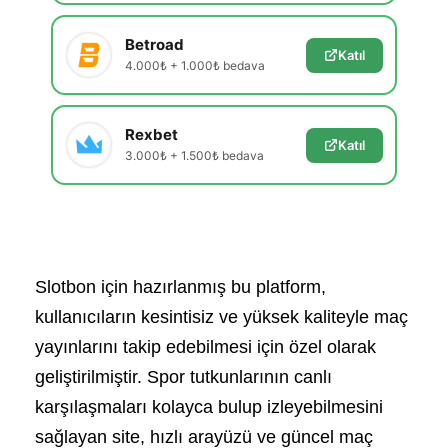
Betroad
Katıl
4.000₺ + 1.000₺ bedava
Rexbet
Katıl
3.000₺ + 1.500₺ bedava
Slotbon için hazırlanmış bu platform,
kullanıcıların kesintisiz ve yüksek kaliteyle maç
yayınlarını takip edebilmesi için özel olarak
geliştirilmiştir. Spor tutkunlarının canlı
karşılaşmaları kolayca bulup izleyebilmesini
sağlayan site, hızlı arayüzü ve güncel maç