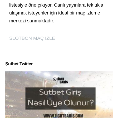
listesiyle öne çıkıyor. Canlı yayınlara tek tıkla
ulaşmak isteyenler için ideal bir maç izleme
merkezi sunmaktadır.
SLOTBON MAÇ İZLE
Şutbet Twitter