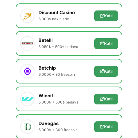
Discount Casino
Katıl
5.000₺ nakit iade
Betelli
Katıl
5.050₺ + 500₺ bedava
Betchip
Katıl
6.000₺ + 80 freespin
Winnit
Katıl
5.000₺ + 500₺ bedava
Davegas
Katıl
5.000₺ + 300 freespin