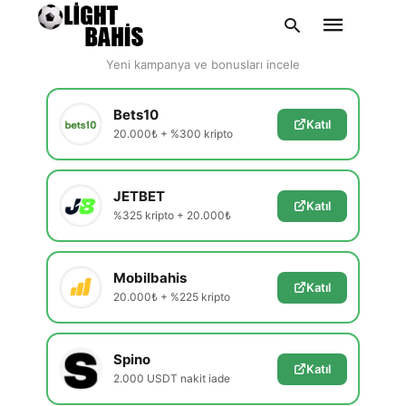
En Güvenilir Siteler
Yeni kampanya ve bonusları incele
Bets10
Katıl
20.000₺ + %300 kripto
Type
your
search
query
JETBET
and
Katıl
hit
%325 kripto + 20.000₺
enter:
Mobilbahis
Katıl
20.000₺ + %225 kripto
Spino
Katıl
2.000 USDT nakit iade