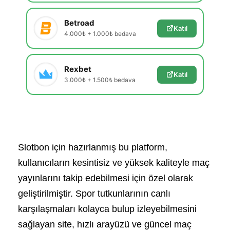
Betroad
Katıl
4.000₺ + 1.000₺ bedava
Rexbet
Katıl
3.000₺ + 1.500₺ bedava
Slotbon için hazırlanmış bu platform,
kullanıcıların kesintisiz ve yüksek kaliteyle maç
yayınlarını takip edebilmesi için özel olarak
geliştirilmiştir. Spor tutkunlarının canlı
karşılaşmaları kolayca bulup izleyebilmesini
sağlayan site, hızlı arayüzü ve güncel maç