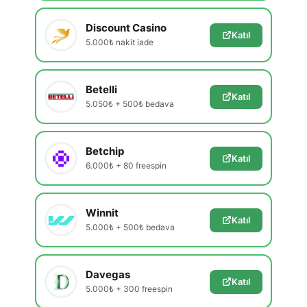
Discount Casino
Katıl
5.000₺ nakit iade
Betelli
Katıl
5.050₺ + 500₺ bedava
Betchip
Katıl
6.000₺ + 80 freespin
Winnit
Katıl
5.000₺ + 500₺ bedava
Davegas
Katıl
5.000₺ + 300 freespin