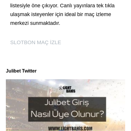
listesiyle öne çıkıyor. Canlı yayınlara tek tıkla
ulaşmak isteyenler için ideal bir maç izleme
merkezi sunmaktadır.
SLOTBON MAÇ İZLE
Julibet Twitter