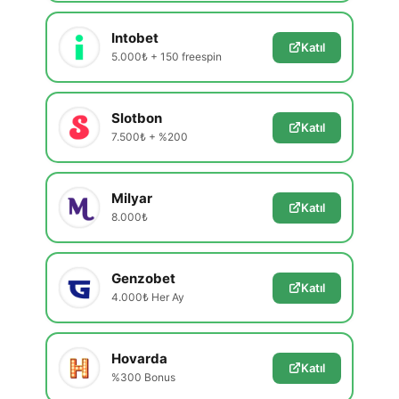
Intobet
Katıl
5.000₺ + 150 freespin
Slotbon
Katıl
7.500₺ + %200
Milyar
Katıl
8.000₺
Genzobet
Katıl
4.000₺ Her Ay
Hovarda
Katıl
%300 Bonus