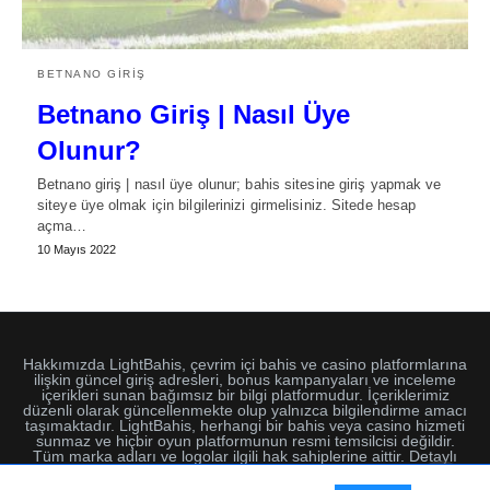
BETNANO GIRIŞ
Betnano Giriş | Nasıl Üye
Olunur?
Betnano giriş | nasıl üye olunur; bahis sitesine giriş yapmak ve
siteye üye olmak için bilgilerinizi girmelisiniz. Sitede hesap
açma…
10 Mayıs 2022
Hakkımızda LightBahis, çevrim içi bahis ve casino platformlarına
ilişkin güncel giriş adresleri, bonus kampanyaları ve inceleme
içerikleri sunan bağımsız bir bilgi platformudur. İçeriklerimiz
düzenli olarak güncellenmekte olup yalnızca bilgilendirme amacı
taşımaktadır. LightBahis, herhangi bir bahis veya casino hizmeti
sunmaz ve hiçbir oyun platformunun resmi temsilcisi değildir.
Tüm marka adları ve logolar ilgili hak sahiplerine aittir. Detaylı
incelemeler, güncel bilgiler ve kapsamlı rehber içerikler için
www.lightbahis.com adresini ziyaret edebilirsiniz. ©2022 - 2026