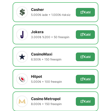
Casher
Katıl
5.000₺ iade + 1.000₺ risksiz
Jokera
Katıl
3.000₺ %200 + 50 freespin
CasinoMaxi
Katıl
6.500₺ + 150 freespin
Hitpot
Katıl
5.000₺ + 100 freespin
Casino Metropol
Katıl
8.000₺ + 150 freespin