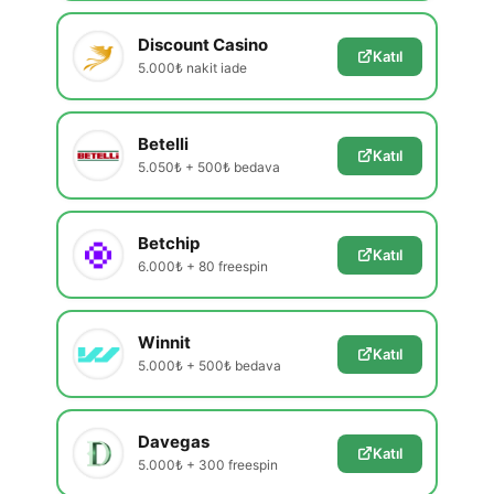
Discount Casino
Katıl
5.000₺ nakit iade
Betelli
Katıl
5.050₺ + 500₺ bedava
Betchip
Katıl
6.000₺ + 80 freespin
Winnit
Katıl
5.000₺ + 500₺ bedava
Davegas
Katıl
5.000₺ + 300 freespin