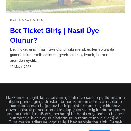
BET TICKET GIRIŞ
Bet Ticket Giriş | Nasıl Üye
Olunur?
Bet Ticket giriş | nasıl üye olunur gibi merak edilen sorularda
güncel linkin tercih edilmesi gerektiğini söylemek, hemen
ardından üyelik…
10 Mayıs 2022
Hakkımızda LightBahis, çevrim içi bahis ve casino platformlarına
ilişkin güncel giriş adresleri, bonus kampanyaları ve inceleme
içerikleri sunan bağımsız bir bilgi platformudur. İçeriklerimiz
düzenli olarak güncellenmekte olup yalnızca bilgilendirme amacı
taşımaktadır. LightBahis, herhangi bir bahis veya casino hizmeti
sunmaz ve hiçbir oyun platformunun resmi temsilcisi değildir.
Tüm marka adları ve logolar ilgili hak sahiplerine aittir. Detaylı
incelemeler, güncel bilgiler ve kapsamlı rehber içerikler için
www.lightbahis.com adresini ziyaret edebilirsiniz. ©2022 - 2026