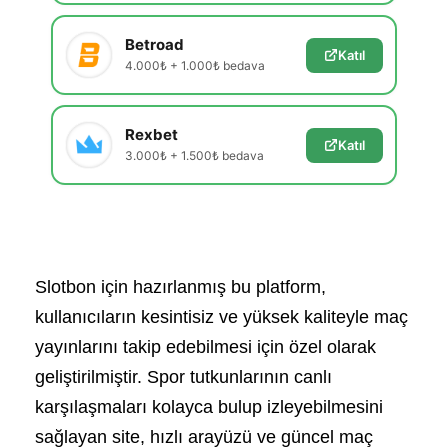
Betroad
Katıl
4.000₺ + 1.000₺ bedava
Rexbet
Katıl
3.000₺ + 1.500₺ bedava
Slotbon için hazırlanmış bu platform,
kullanıcıların kesintisiz ve yüksek kaliteyle maç
yayınlarını takip edebilmesi için özel olarak
geliştirilmiştir. Spor tutkunlarının canlı
karşılaşmaları kolayca bulup izleyebilmesini
sağlayan site, hızlı arayüzü ve güncel maç