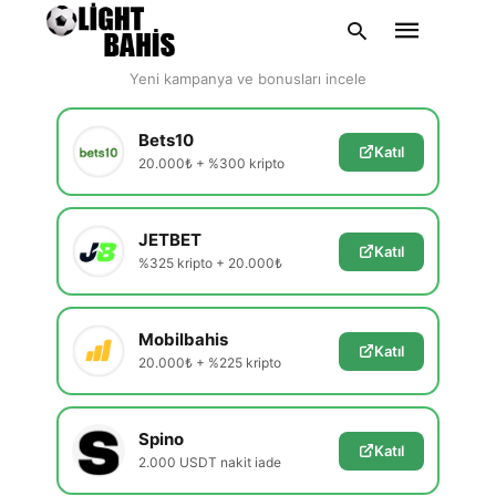
En Güvenilir Siteler
Yeni kampanya ve bonusları incele
Bets10
Katıl
20.000₺ + %300 kripto
Type
your
search
query
JETBET
and
Katıl
hit
%325 kripto + 20.000₺
enter:
Mobilbahis
Katıl
20.000₺ + %225 kripto
Spino
Katıl
2.000 USDT nakit iade