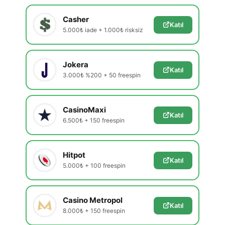
Casher
Katıl
5.000₺ iade + 1.000₺ risksiz
Jokera
Katıl
3.000₺ %200 + 50 freespin
CasinoMaxi
Katıl
6.500₺ + 150 freespin
Hitpot
Katıl
5.000₺ + 100 freespin
Casino Metropol
Katıl
8.000₺ + 150 freespin