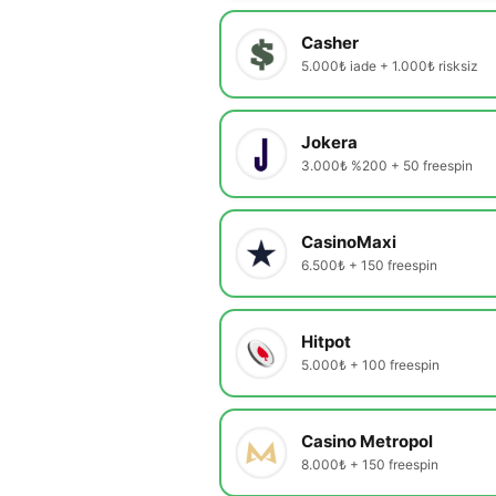
Casher
5.000₺ iade + 1.000₺ risksiz
Jokera
3.000₺ %200 + 50 freespin
CasinoMaxi
6.500₺ + 150 freespin
Hitpot
5.000₺ + 100 freespin
Casino Metropol
8.000₺ + 150 freespin