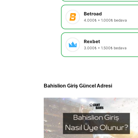
Betroad
4.000₺ + 1.000₺ bedava
Rexbet
3.000₺ + 1.500₺ bedava
Bahislion Giriş Güncel Adresi