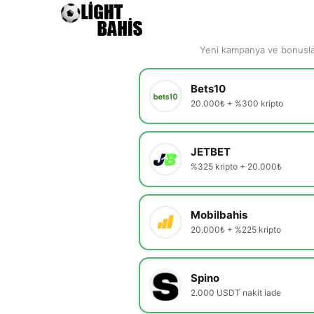
En Güvenilir Sit
Yeni kampanya ve bonuslar
Bets10
20.000₺ + %300 kripto
JETBET
%325 kripto + 20.000₺
Mobilbahis
20.000₺ + %225 kripto
Spino
2.000 USDT nakit iade