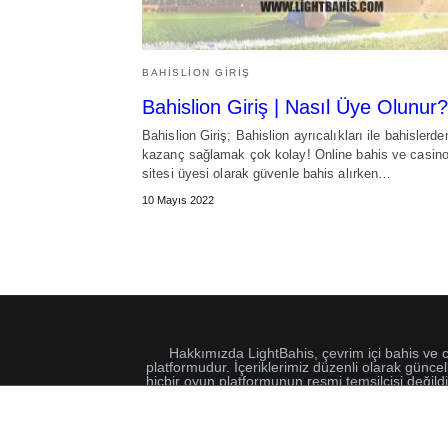
BAHISLION GIRIŞ
Bahislion Giriş | Nasıl Üye Olunur?
Bahislion Giriş; Bahislion ayrıcalıkları ile bahislerde
kazanç sağlamak çok kolay! Online bahis ve casin
sitesi üyesi olarak güvenle bahis alırken…
10 Mayıs 2022
Hakkımızda LightBahis, çevrim içi bahis ve ca
platformudur. İçeriklerimiz düzenli olarak günc
hiçbir oyun platformunun resmi temsilcisi değildir
için www.lightbahi