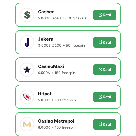
Casher
Katıl
5.000₺ iade + 1.000₺ risksiz
Jokera
Katıl
3.000₺ %200 + 50 freespin
CasinoMaxi
Katıl
6.500₺ + 150 freespin
Hitpot
Katıl
5.000₺ + 100 freespin
Casino Metropol
Katıl
8.000₺ + 150 freespin