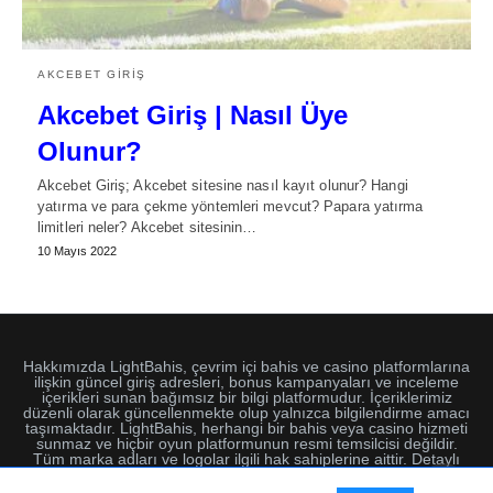
AKCEBET GIRIŞ
Akcebet Giriş | Nasıl Üye
Olunur?
Akcebet Giriş; Akcebet sitesine nasıl kayıt olunur? Hangi
yatırma ve para çekme yöntemleri mevcut? Papara yatırma
limitleri neler? Akcebet sitesinin…
10 Mayıs 2022
Hakkımızda LightBahis, çevrim içi bahis ve casino platformlarına
ilişkin güncel giriş adresleri, bonus kampanyaları ve inceleme
içerikleri sunan bağımsız bir bilgi platformudur. İçeriklerimiz
düzenli olarak güncellenmekte olup yalnızca bilgilendirme amacı
taşımaktadır. LightBahis, herhangi bir bahis veya casino hizmeti
sunmaz ve hiçbir oyun platformunun resmi temsilcisi değildir.
Tüm marka adları ve logolar ilgili hak sahiplerine aittir. Detaylı
incelemeler, güncel bilgiler ve kapsamlı rehber içerikler için
www.lightbahis.com adresini ziyaret edebilirsiniz. ©2022 - 2026