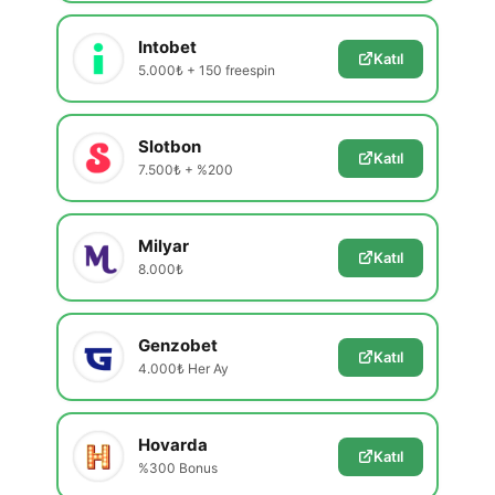
Intobet
Katıl
5.000₺ + 150 freespin
Slotbon
Katıl
7.500₺ + %200
Milyar
Katıl
8.000₺
Genzobet
Katıl
4.000₺ Her Ay
Hovarda
Katıl
%300 Bonus