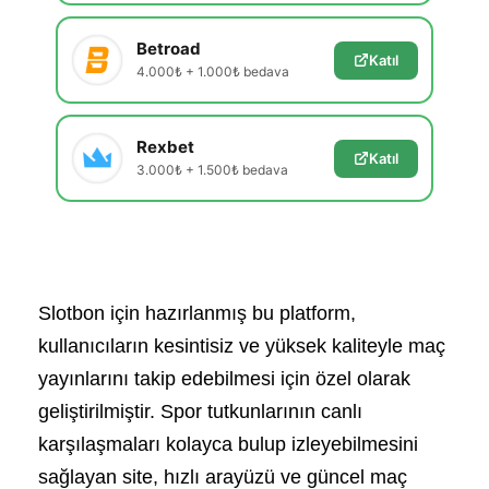
Betroad
Katıl
4.000₺ + 1.000₺ bedava
Rexbet
Katıl
3.000₺ + 1.500₺ bedava
Slotbon için hazırlanmış bu platform,
kullanıcıların kesintisiz ve yüksek kaliteyle maç
yayınlarını takip edebilmesi için özel olarak
geliştirilmiştir. Spor tutkunlarının canlı
karşılaşmaları kolayca bulup izleyebilmesini
sağlayan site, hızlı arayüzü ve güncel maç