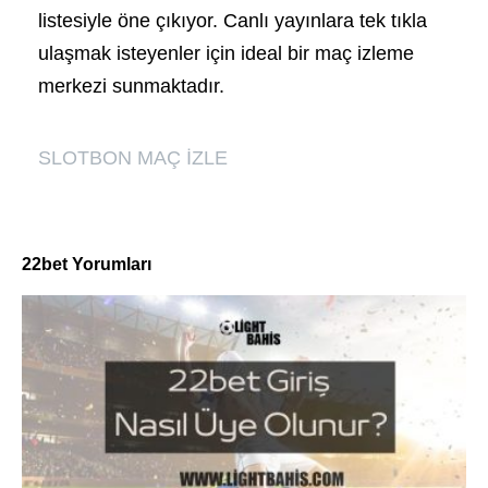
listesiyle öne çıkıyor. Canlı yayınlara tek tıkla
ulaşmak isteyenler için ideal bir maç izleme
merkezi sunmaktadır.
SLOTBON MAÇ İZLE
22bet Yorumları