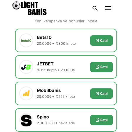
En Güvenilir Siteler
Yeni kampanya ve bonusları incele
Bets10
Katıl
20.000₺ + %300 kripto
Type
your
search
query
JETBET
and
Katıl
hit
%325 kripto + 20.000₺
enter:
Mobilbahis
Katıl
20.000₺ + %225 kripto
Spino
Katıl
2.000 USDT nakit iade