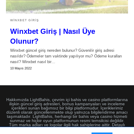
WINXBET GIRIŞ
Winxbet Giriş | Nasıl Üye
Olunur?
Winxbet güncel giriş nereden bulunur? Güvenilir giriş adresi
nasıldır? Ödemeler tam vaktinde yapılıyor mu? Ödeme kuralları
nasıl? Winxbet nasıl bir…
10 Mayıs 2022
Hakkımızda LightBahis, çevrim içi bahis ve casino platformlarına
ilişkin güncel giriş adresleri, bonus kampanyaları ve inceleme
içerikleri sunan bağımsız bir bilgi platformudur. İçeriklerimiz
düzenli olarak güncellenmekte olup yalnızca bilgilendirme amacı
taşımaktadır. LightBahis, herhangi bir bahis veya casino hizmeti
sunmaz ve hiçbir oyun platformunun resmi temsilcisi değildir.
Tüm marka adları ve logolar ilgili hak sahiplerine aittir. Detaylı
incelemeler, güncel bilgiler ve kapsamlı rehber içerikler için
www.lightbahis.com adresini ziyaret edebilirsiniz. ©2022 - 2026