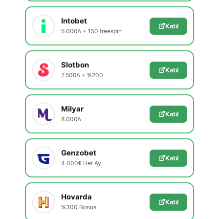
Intobet
Katıl
5.000₺ + 150 freespin
Slotbon
Katıl
7.500₺ + %200
Milyar
Katıl
8.000₺
Genzobet
Katıl
4.000₺ Her Ay
Hovarda
Katıl
%300 Bonus