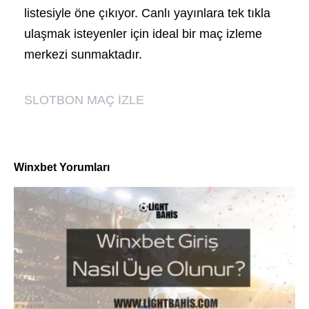
listesiyle öne çıkıyor. Canlı yayınlara tek tıkla
ulaşmak isteyenler için ideal bir maç izleme
merkezi sunmaktadır.
SLOTBON MAÇ İZLE
Winxbet Yorumları