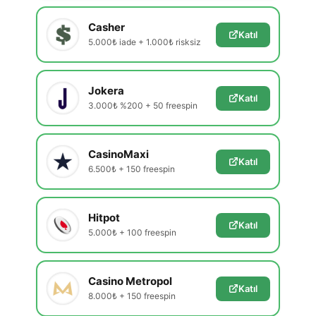
Casher
Katıl
5.000₺ iade + 1.000₺ risksiz
Jokera
Katıl
3.000₺ %200 + 50 freespin
CasinoMaxi
Katıl
6.500₺ + 150 freespin
Hitpot
Katıl
5.000₺ + 100 freespin
Casino Metropol
Katıl
8.000₺ + 150 freespin