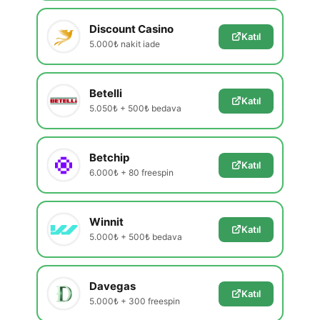
Discount Casino
Katıl
5.000₺ nakit iade
Betelli
Katıl
5.050₺ + 500₺ bedava
Betchip
Katıl
6.000₺ + 80 freespin
Winnit
Katıl
5.000₺ + 500₺ bedava
Davegas
Katıl
5.000₺ + 300 freespin