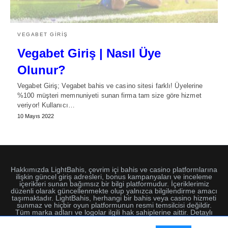
VEGABET GIRIŞ
Vegabet Giriş | Nasıl Üye
Olunur?
Vegabet Giriş; Vegabet bahis ve casino sitesi farklı! Üyelerine
%100 müşteri memnuniyeti sunan firma tam size göre hizmet
veriyor! Kullanıcı…
10 Mayıs 2022
Hakkımızda LightBahis, çevrim içi bahis ve casino platformlarına
ilişkin güncel giriş adresleri, bonus kampanyaları ve inceleme
içerikleri sunan bağımsız bir bilgi platformudur. İçeriklerimiz
düzenli olarak güncellenmekte olup yalnızca bilgilendirme amacı
taşımaktadır. LightBahis, herhangi bir bahis veya casino hizmeti
sunmaz ve hiçbir oyun platformunun resmi temsilcisi değildir.
Tüm marka adları ve logolar ilgili hak sahiplerine aittir. Detaylı
incelemeler, güncel bilgiler ve kapsamlı rehber içerikler için
www.lightbahis.com adresini ziyaret edebilirsiniz. ©2022 - 2026