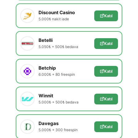
Discount Casino
Katıl
5.000₺ nakit iade
Betelli
Katıl
5.050₺ + 500₺ bedava
Betchip
Katıl
6.000₺ + 80 freespin
Winnit
Katıl
5.000₺ + 500₺ bedava
Davegas
Katıl
5.000₺ + 300 freespin