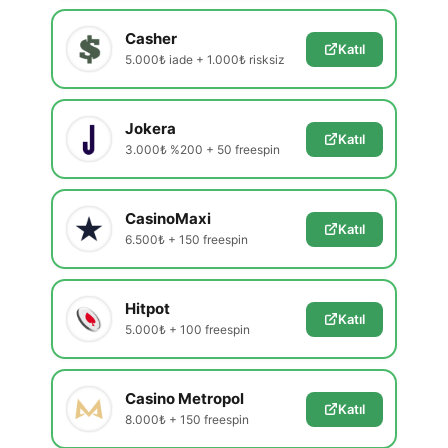
Casher
Katıl
5.000₺ iade + 1.000₺ risksiz
Jokera
Katıl
3.000₺ %200 + 50 freespin
CasinoMaxi
Katıl
6.500₺ + 150 freespin
Hitpot
Katıl
5.000₺ + 100 freespin
Casino Metropol
Katıl
8.000₺ + 150 freespin