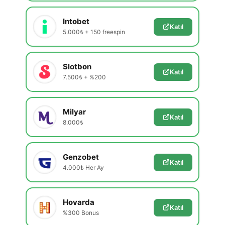
Intobet
Katıl
5.000₺ + 150 freespin
Slotbon
Katıl
7.500₺ + %200
Milyar
Katıl
8.000₺
Genzobet
Katıl
4.000₺ Her Ay
Hovarda
Katıl
%300 Bonus