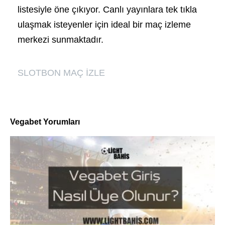
listesiyle öne çıkıyor. Canlı yayınlara tek tıkla
ulaşmak isteyenler için ideal bir maç izleme
merkezi sunmaktadır.
SLOTBON MAÇ İZLE
Vegabet Yorumları