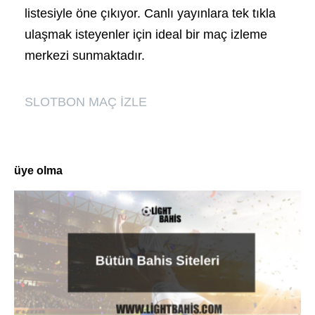
listesiyle öne çıkıyor. Canlı yayınlara tek tıkla
ulaşmak isteyenler için ideal bir maç izleme
merkezi sunmaktadır.
SLOTBON MAÇ İZLE
üye olma