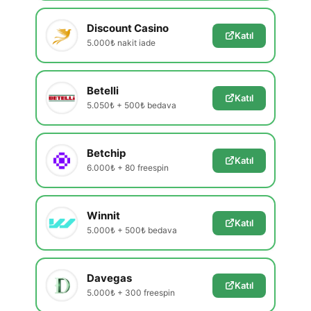
Discount Casino
Katıl
5.000₺ nakit iade
Betelli
Katıl
5.050₺ + 500₺ bedava
Betchip
Katıl
6.000₺ + 80 freespin
Winnit
Katıl
5.000₺ + 500₺ bedava
Davegas
Katıl
5.000₺ + 300 freespin