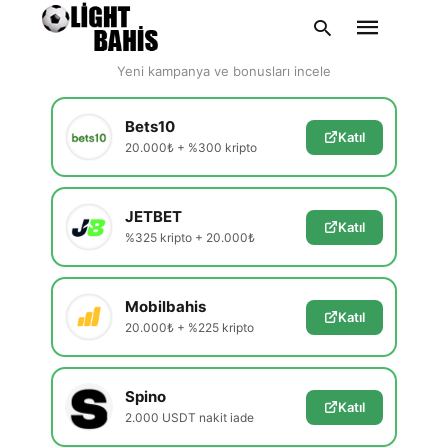
En Güvenilir Siteler
Yeni kampanya ve bonusları incele
Bets10
Katıl
20.000₺ + %300 kripto
Type
your
search
query
JETBET
and
Katıl
hit
%325 kripto + 20.000₺
enter:
Mobilbahis
Katıl
20.000₺ + %225 kripto
Spino
Katıl
2.000 USDT nakit iade