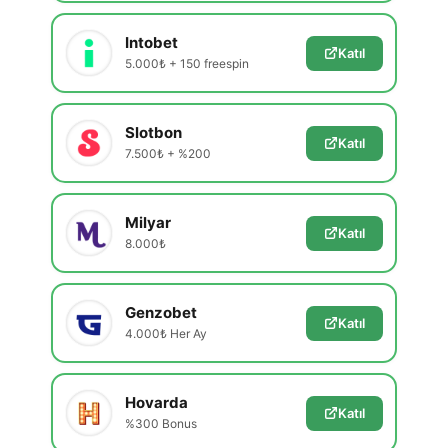
Intobet
Katıl
5.000₺ + 150 freespin
Slotbon
Katıl
7.500₺ + %200
Milyar
Katıl
8.000₺
Genzobet
Katıl
4.000₺ Her Ay
Hovarda
Katıl
%300 Bonus