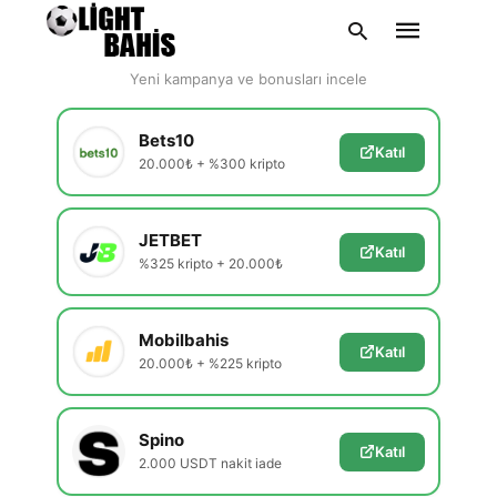
En Güvenilir Siteler
Yeni kampanya ve bonusları incele
Bets10
Katıl
20.000₺ + %300 kripto
Type
your
search
query
JETBET
and
Katıl
hit
%325 kripto + 20.000₺
enter:
Mobilbahis
Katıl
20.000₺ + %225 kripto
Spino
Katıl
2.000 USDT nakit iade