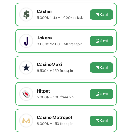
Casher
Katıl
5.000₺ iade + 1.000₺ risksiz
Jokera
Katıl
3.000₺ %200 + 50 freespin
CasinoMaxi
Katıl
6.500₺ + 150 freespin
Hitpot
Katıl
5.000₺ + 100 freespin
Casino Metropol
Katıl
8.000₺ + 150 freespin