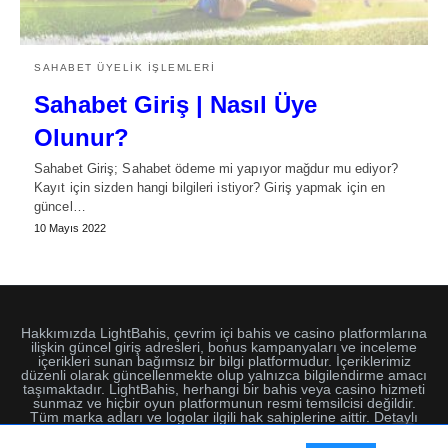
SAHABET ÜYELIK İŞLEMLERI
Sahabet Giriş | Nasıl Üye
Olunur?
Sahabet Giriş; Sahabet ödeme mi yapıyor mağdur mu ediyor?
Kayıt için sizden hangi bilgileri istiyor? Giriş yapmak için en
güncel…
10 Mayıs 2022
Hakkımızda LightBahis, çevrim içi bahis ve casino platformlarına
ilişkin güncel giriş adresleri, bonus kampanyaları ve inceleme
içerikleri sunan bağımsız bir bilgi platformudur. İçeriklerimiz
düzenli olarak güncellenmekte olup yalnızca bilgilendirme amacı
taşımaktadır. LightBahis, herhangi bir bahis veya casino hizmeti
sunmaz ve hiçbir oyun platformunun resmi temsilcisi değildir.
Tüm marka adları ve logolar ilgili hak sahiplerine aittir. Detaylı
incelemeler, güncel bilgiler ve kapsamlı rehber içerikler için
www.lightbahis.com adresini ziyaret edebilirsiniz. ©2022 - 2026