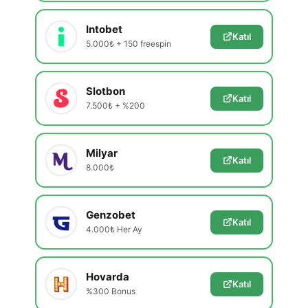
Intobet
Katıl
5.000₺ + 150 freespin
Slotbon
Katıl
7.500₺ + %200
Milyar
Katıl
8.000₺
Genzobet
Katıl
4.000₺ Her Ay
Hovarda
Katıl
%300 Bonus