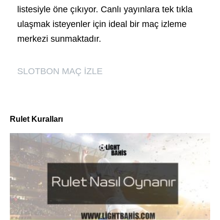
listesiyle öne çıkıyor. Canlı yayınlara tek tıkla
ulaşmak isteyenler için ideal bir maç izleme
merkezi sunmaktadır.
SLOTBON MAÇ İZLE
Rulet Kuralları