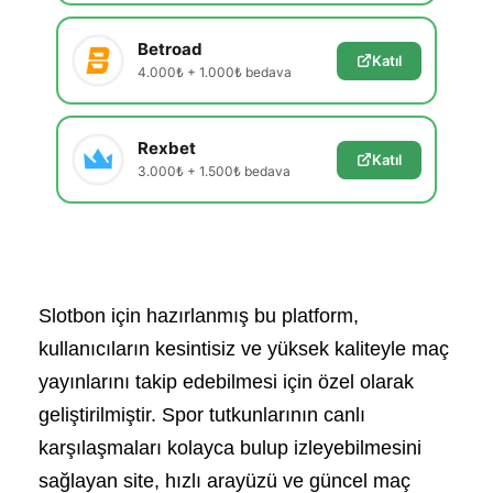
Betroad
Katıl
4.000₺ + 1.000₺ bedava
Rexbet
Katıl
3.000₺ + 1.500₺ bedava
Slotbon için hazırlanmış bu platform,
kullanıcıların kesintisiz ve yüksek kaliteyle maç
yayınlarını takip edebilmesi için özel olarak
geliştirilmiştir. Spor tutkunlarının canlı
karşılaşmaları kolayca bulup izleyebilmesini
sağlayan site, hızlı arayüzü ve güncel maç