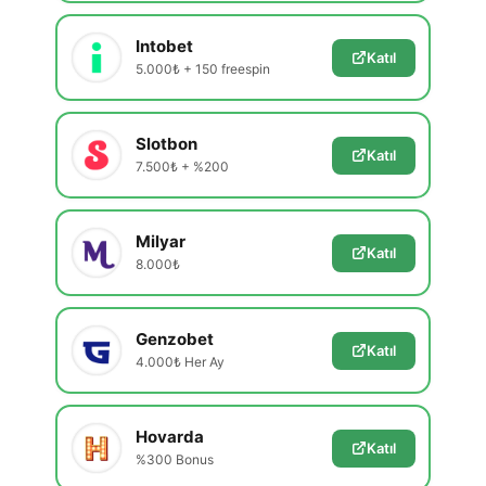
Intobet
Katıl
5.000₺ + 150 freespin
Slotbon
Katıl
7.500₺ + %200
Milyar
Katıl
8.000₺
Genzobet
Katıl
4.000₺ Her Ay
Hovarda
Katıl
%300 Bonus