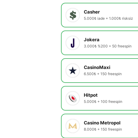
Casher
5.000₺ iade + 1.000₺ risksiz
Jokera
3.000₺ %200 + 50 freespin
CasinoMaxi
6.500₺ + 150 freespin
Hitpot
5.000₺ + 100 freespin
Casino Metropol
8.000₺ + 150 freespin