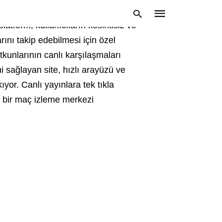
latform, kullanıcıların kesintisiz ve
rını takip edebilmesi için özel
tutkunlarının canlı karşılaşmaları
i sağlayan site, hızlı arayüzü ve
Type
ıyor. Canlı yayınlara tek tıkla
your
search
l bir maç izleme merkezi
query
and
hit
enter: