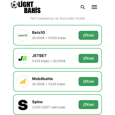
En Güvenilir Siteler
Yeni kampanya ve bonusları incele
Bets10
Katıl
20.000₺ + %300 kripto
Type
your
search
query
JETBET
and
Katıl
hit
%325 kripto + 20.000₺
enter:
Mobilbahis
Katıl
20.000₺ + %225 kripto
Spino
Katıl
2.000 USDT nakit iade