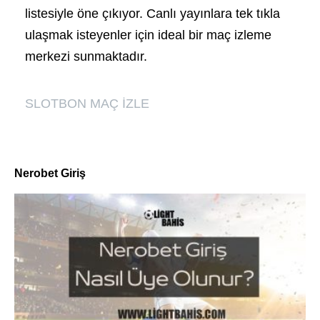
listesiyle öne çıkıyor. Canlı yayınlara tek tıkla
ulaşmak isteyenler için ideal bir maç izleme
merkezi sunmaktadır.
SLOTBON MAÇ İZLE
Nerobet Giriş