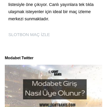
listesiyle öne çıkıyor. Canlı yayınlara tek tıkla
ulaşmak isteyenler için ideal bir maç izleme
merkezi sunmaktadır.
SLOTBON MAÇ İZLE
Modabet Twitter