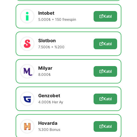
Intobet
Katıl
5.000₺ + 150 freespin
Slotbon
Katıl
7.500₺ + %200
Milyar
Katıl
8.000₺
Genzobet
Katıl
4.000₺ Her Ay
Hovarda
Katıl
%300 Bonus