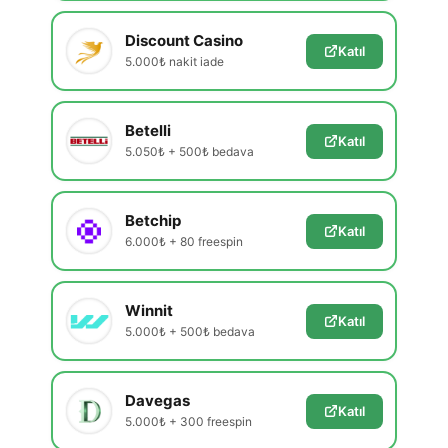
Discount Casino
Katıl
5.000₺ nakit iade
Betelli
Katıl
5.050₺ + 500₺ bedava
Betchip
Katıl
6.000₺ + 80 freespin
Winnit
Katıl
5.000₺ + 500₺ bedava
Davegas
Katıl
5.000₺ + 300 freespin