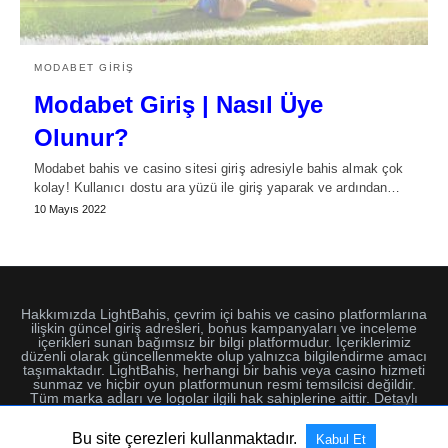
MODABET GIRIŞ
Modabet Giriş | Nasıl Üye
Olunur?
Modabet bahis ve casino sitesi giriş adresiyle bahis almak çok
kolay! Kullanıcı dostu ara yüzü ile giriş yaparak ve ardından…
10 Mayıs 2022
Hakkımızda LightBahis, çevrim içi bahis ve casino platformlarına
ilişkin güncel giriş adresleri, bonus kampanyaları ve inceleme
içerikleri sunan bağımsız bir bilgi platformudur. İçeriklerimiz
düzenli olarak güncellenmekte olup yalnızca bilgilendirme amacı
taşımaktadır. LightBahis, herhangi bir bahis veya casino hizmeti
sunmaz ve hiçbir oyun platformunun resmi temsilcisi değildir.
Tüm marka adları ve logolar ilgili hak sahiplerine aittir. Detaylı
incelemeler, güncel bilgiler ve kapsamlı rehber içerikler için
www.lightbahis.com adresini ziyaret edebilirsiniz. ©2022 - 2026
Bu site çerezleri kullanmaktadır.
lightbahis.com - Tüm Hakları Saklıdır.
Kabul Et