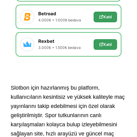
Betroad
Katıl
4.000₺ + 1.000₺ bedava
Rexbet
Katıl
3.000₺ + 1.500₺ bedava
Slotbon için hazırlanmış bu platform,
kullanıcıların kesintisiz ve yüksek kaliteyle maç
yayınlarını takip edebilmesi için özel olarak
geliştirilmiştir. Spor tutkunlarının canlı
karşılaşmaları kolayca bulup izleyebilmesini
sağlayan site, hızlı arayüzü ve güncel maç