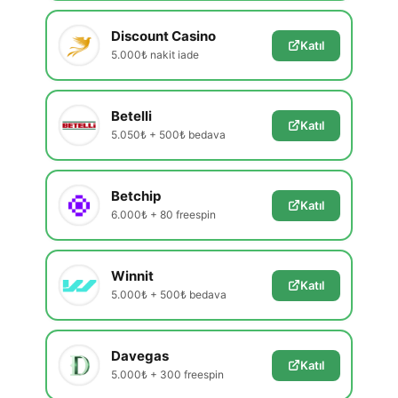
Discount Casino
Katıl
5.000₺ nakit iade
Betelli
Katıl
5.050₺ + 500₺ bedava
Betchip
Katıl
6.000₺ + 80 freespin
Winnit
Katıl
5.000₺ + 500₺ bedava
Davegas
Katıl
5.000₺ + 300 freespin