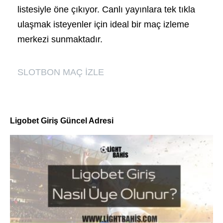
listesiyle öne çıkıyor. Canlı yayınlara tek tıkla
ulaşmak isteyenler için ideal bir maç izleme
merkezi sunmaktadır.
SLOTBON MAÇ İZLE
Ligobet Giriş Güncel Adresi