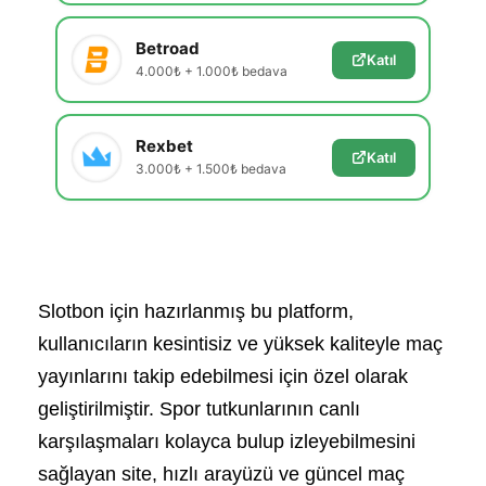
Betroad
Katıl
4.000₺ + 1.000₺ bedava
Rexbet
Katıl
3.000₺ + 1.500₺ bedava
Slotbon için hazırlanmış bu platform,
kullanıcıların kesintisiz ve yüksek kaliteyle maç
yayınlarını takip edebilmesi için özel olarak
geliştirilmiştir. Spor tutkunlarının canlı
karşılaşmaları kolayca bulup izleyebilmesini
sağlayan site, hızlı arayüzü ve güncel maç