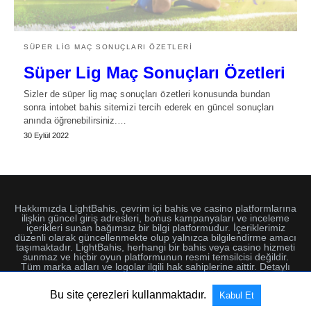
SÜPER LIG MAÇ SONUÇLARI ÖZETLERI
Süper Lig Maç Sonuçları Özetleri
Sizler de süper lig maç sonuçları özetleri konusunda bundan
sonra intobet bahis sitemizi tercih ederek en güncel sonuçları
anında öğrenebilirsiniz.…
30 Eylül 2022
Hakkımızda LightBahis, çevrim içi bahis ve casino platformlarına
ilişkin güncel giriş adresleri, bonus kampanyaları ve inceleme
içerikleri sunan bağımsız bir bilgi platformudur. İçeriklerimiz
düzenli olarak güncellenmekte olup yalnızca bilgilendirme amacı
taşımaktadır. LightBahis, herhangi bir bahis veya casino hizmeti
sunmaz ve hiçbir oyun platformunun resmi temsilcisi değildir.
Tüm marka adları ve logolar ilgili hak sahiplerine aittir. Detaylı
incelemeler, güncel bilgiler ve kapsamlı rehber içerikler için
www.lightbahis.com adresini ziyaret edebilirsiniz. ©2022 - 2026
Bu site çerezleri kullanmaktadır.
lightbahis.com - Tüm Hakları Saklıdır.
Kabul Et