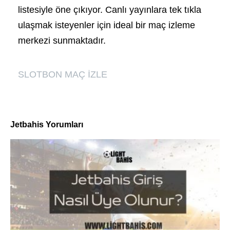
listesiyle öne çıkıyor. Canlı yayınlara tek tıkla
ulaşmak isteyenler için ideal bir maç izleme
merkezi sunmaktadır.
SLOTBON MAÇ İZLE
Jetbahis Yorumları