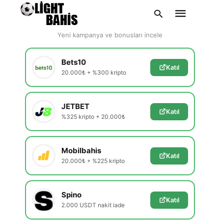
En Güvenilir Siteler
Yeni kampanya ve bonusları incele
Bets10
Katıl
20.000₺ + %300 kripto
Type
your
search
query
JETBET
and
Katıl
hit
%325 kripto + 20.000₺
enter:
Mobilbahis
Katıl
20.000₺ + %225 kripto
Spino
Katıl
2.000 USDT nakit iade